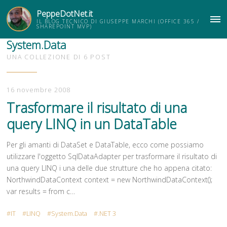
PeppeDotNet.it
IL BLOG TECNICO DI GIUSEPPE MARCHI (OFFICE 365 /
ME
SHAREPOINT MVP)
System.Data
UNA COLLEZIONE DI 6 POST
16 novembre 2008
Trasformare il risultato di una
query LINQ in un DataTable
Per gli amanti di DataSet e DataTable, ecco come possiamo
utilizzare l'oggetto SqlDataAdapter per trasformare il risultato di
una query LINQ i una delle due strutture che ho appena citato:
NorthwindDataContext context = new NorthwindDataContext();
var results = from c…
IT
LINQ
System.Data
.NET 3