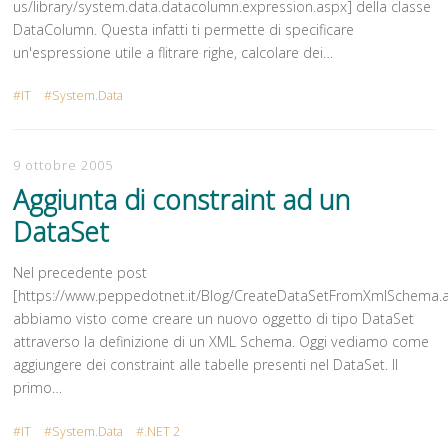
us/library/system.data.datacolumn.expression.aspx] della classe
DataColumn. Questa infatti ti permette di specificare
un'espressione utile a flitrare righe, calcolare dei…
IT
System.Data
9 ottobre 2005
Aggiunta di constraint ad un
DataSet
Nel precedente post
[https://www.peppedotnet.it/Blog/CreateDataSetFromXmlSchema.a
abbiamo visto come creare un nuovo oggetto di tipo DataSet
attraverso la definizione di un XML Schema. Oggi vediamo come
aggiungere dei constraint alle tabelle presenti nel DataSet. Il
primo…
IT
System.Data
.NET 2