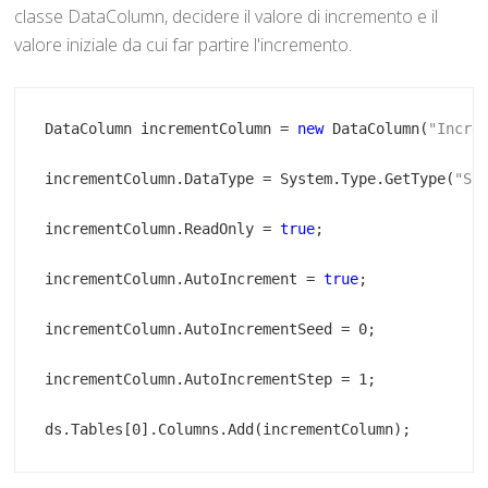
classe DataColumn, decidere il valore di incremento e il
valore iniziale da cui far partire l'incremento.
DataColumn incrementColumn = 
new
 DataColumn(
"Incre
incrementColumn.DataType = System.Type.GetType(
"Sy
incrementColumn.ReadOnly = 
true
incrementColumn.AutoIncrement = 
true
ds.Tables[0].Columns.Add(incrementColumn);