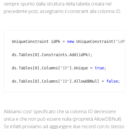
sempre spunto dalla struttura della tabella creata nel
precedente post, assegnamo il constraint alla colonna ID.
UniqueConstraint idPk = 
new
 UniqueConstraint(
"idPk
ds.Tables[0].Columns[
"ID"
].Unique = 
true
ds.Tables[0].Columns[
"ID"
].AllowDBNull = 
false
;
Abbiamo cosi' specificato che la colonna ID dev'essere
unica e che non può essere nulla (proprietà AllowDBNull).
Se infatti proviamo ad aggiungere due record con lo stesso