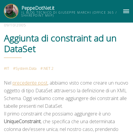
PeppeDotNet.it
IL BLOG TECNICO DI GIUSEPPE MARCHI (OFFICE 365 /
ME
SHAREPOINT MVP)
09/10/2005
Aggiunta di constraint ad un
DataSet
IT
System.Data
.NET 2
Nel
precedente post
, abbiamo visto come creare un nuovo
oggetto di tipo DataSet attraverso la definizione di un XML
Schema. Oggi vediamo come aggiungere dei constraint alle
tabelle presenti nel DataSet.
Il primo constraint che possiamo aggiungere è uno
UniqueConstraint
, che specifica che una determinata
colonna dev'essere unica; nel nostro caso, prendendo