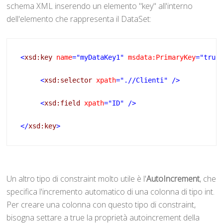
schema XML inserendo un elemento "key" all'interno
dell'elemento che rappresenta il DataSet:
<
xsd:key
 name
="myDataKey1"
 msdata:PrimaryKey
="true
<
xsd:selector
 xpath
=".//Clienti"
/>
<
xsd:field
 xpath
="ID"
/>
</
xsd:key
>
Un altro tipo di constraint molto utile è l'
AutoIncrement
, che
specifica l'incremento automatico di una colonna di tipo int.
Per creare una colonna con questo tipo di constraint,
bisogna settare a true la proprietà autoincrement della