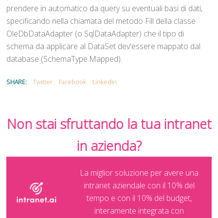
prendere in automatico da query su eventuali basi di dati,
specificando nella chiamata del metodo Fill della classe
OleDbDataAdapter (o SqlDataAdapter) che il tipo di
schema da applicare al DataSet dev'essere mappato dal
database (SchemaType.Mapped).
SHARE:
Twitter
Facebook
LinkedIn
Non stai sfruttando la tua intranet
in azienda?
La miglior soluzione per avere una
intranet aziendale con il 10% del
tempo e con il 10% del budget,
interamente integrata con