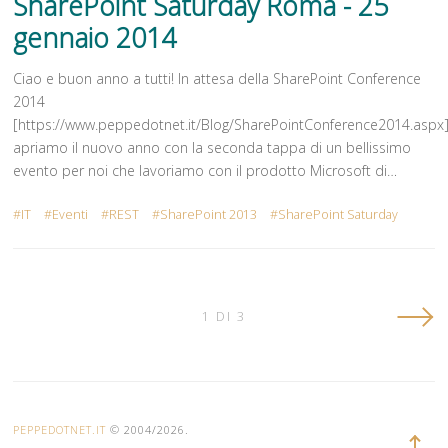
SharePoint Saturday Roma - 25
gennaio 2014
Ciao e buon anno a tutti! In attesa della SharePoint Conference
2014
[https://www.peppedotnet.it/Blog/SharePointConference2014.aspx]
apriamo il nuovo anno con la seconda tappa di un bellissimo
evento per noi che lavoriamo con il prodotto Microsoft di…
IT
Eventi
REST
SharePoint 2013
SharePoint Saturday
Vecc
1 DI 3
post
PEPPEDOTNET.IT
© 2004/2026.
Torna