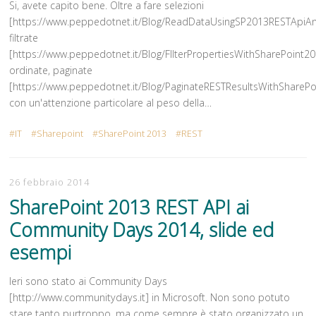
Si, avete capito bene. Oltre a fare selezioni
[https://www.peppedotnet.it/Blog/ReadDataUsingSP2013RESTApiAn
filtrate
[https://www.peppedotnet.it/Blog/FIlterPropertiesWithSharePoint2
ordinate, paginate
[https://www.peppedotnet.it/Blog/PaginateRESTResultsWithSharePo
con un'attenzione particolare al peso della…
IT
Sharepoint
SharePoint 2013
REST
26 febbraio 2014
SharePoint 2013 REST API ai
Community Days 2014, slide ed
esempi
Ieri sono stato ai Community Days
[http://www.communitydays.it] in Microsoft. Non sono potuto
stare tanto purtroppo, ma come sempre è stato organizzato un