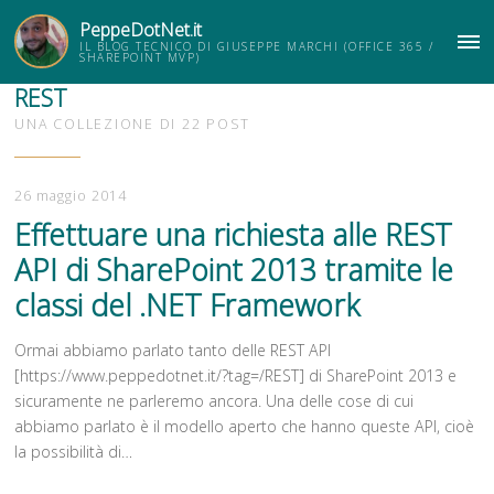
PeppeDotNet.it
IL BLOG TECNICO DI GIUSEPPE MARCHI (OFFICE 365 /
ME
SHAREPOINT MVP)
REST
UNA COLLEZIONE DI 22 POST
26 maggio 2014
Effettuare una richiesta alle REST
API di SharePoint 2013 tramite le
classi del .NET Framework
Ormai abbiamo parlato tanto delle REST API
[https://www.peppedotnet.it/?tag=/REST] di SharePoint 2013 e
sicuramente ne parleremo ancora. Una delle cose di cui
abbiamo parlato è il modello aperto che hanno queste API, cioè
la possibilità di…