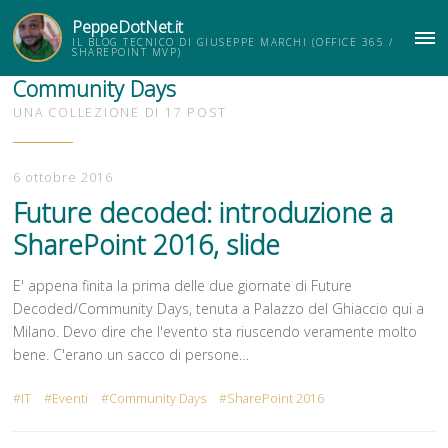
PeppeDotNet.it
IL BLOG TECNICO DI GIUSEPPE MARCHI (OFFICE 365 /
ME
SHAREPOINT MVP)
Community Days
UNA COLLEZIONE DI 17 POST
6 ottobre 2016
Future decoded: introduzione a
SharePoint 2016, slide
E' appena finita la prima delle due giornate di Future
Decoded/Community Days, tenuta a Palazzo del Ghiaccio qui a
Milano. Devo dire che l'evento sta riuscendo veramente molto
bene. C'erano un sacco di persone…
IT
Eventi
Community Days
SharePoint 2016