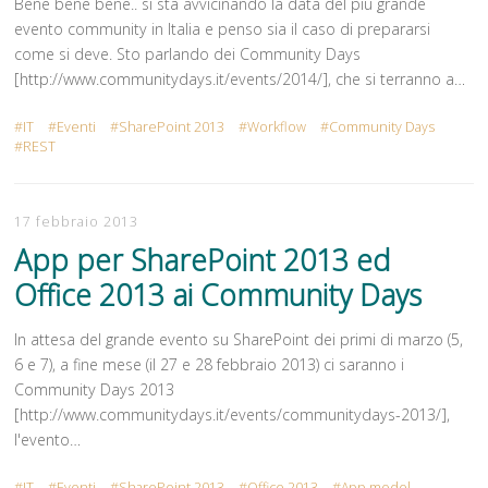
Bene bene bene.. si sta avvicinando la data del più grande
evento community in Italia e penso sia il caso di prepararsi
come si deve. Sto parlando dei Community Days
[http://www.communitydays.it/events/2014/], che si terranno a…
IT
Eventi
SharePoint 2013
Workflow
Community Days
REST
17 febbraio 2013
App per SharePoint 2013 ed
Office 2013 ai Community Days
In attesa del grande evento su SharePoint dei primi di marzo (5,
6 e 7), a fine mese (il 27 e 28 febbraio 2013) ci saranno i
Community Days 2013
[http://www.communitydays.it/events/communitydays-2013/],
l'evento…
IT
Eventi
SharePoint 2013
Office 2013
App model