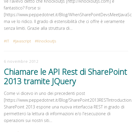
Ve l'avevo detto che KnockoutJs [http://knockoutjs.com] è
fantastico? Forse si
[https://www.peppedotnet.it/Blog/WhenSharePointDevsMeetJavaScr
ma ve lo ridico. Il grado di estensibilità che ci offre è veramente
senza limiti. Grazie alla struttura di…
IT
Javascript
KnockoutJs
6 novembre 2012
Chiamare le API Rest di SharePoint
2013 tramite JQuery
Come vi dicevo in uno dei precedenti post
[https://www.peppedotnet.it/Blog/SharePoint2013RESTIntroduction.
SharePoint 2013 espone una nuova interfaccia REST in grado di
permetterci la lettura di informazioni e/o l'esecuzione di
operazioni sui nostri siti…