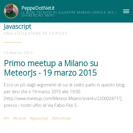
PeppeDotNet.it
IL BLOG TECNICO DI GIUSEPPE MARCHI (OFFICE 365 /
ME
SHAREPOINT MVP)
Javascript
UNA COLLEZIONE DI 14 POST
16 marzo 2015
Primo meetup a Milano su
MeteorJs - 19 marzo 2015
Esco un pò dagli argomenti di cui di solito parlo in questo blog,
per dirvi che il 19 marzo 2015 alle 19:00
[http://www.meetup.com/Meteor-Milano/events/220002471/],
presso i nostri uffici di Via Fabio Filzi 5…
IT
Eventi
Javascript
Dev4Side