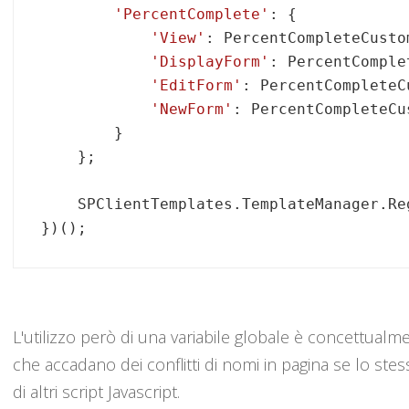
'PercentComplete'
: {

'View'
: PercentCompleteCusto
'DisplayForm'
: PercentComple
'EditForm'
: PercentCompleteC
'NewForm'
: PercentCompleteCu
        }

    };

    SPClientTemplates.TemplateManager.Re
L'utilizzo però di una variabile globale è concettualm
che accadano dei conflitti di nomi in pagina se lo stes
di altri script Javascript.