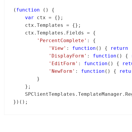
(
function
 () {

var
 ctx = {};

    ctx.Templates = {};

    ctx.Templates.Fields = {

'PercentComplete'
: {

'View'
: 
function
() { 
return
'DisplayForm'
: 
function
() { 
'EditForm'
: 
function
() { 
ret
'NewForm'
: 
function
() { 
retu
        }

    };

    SPClientTemplates.TemplateManager.Re