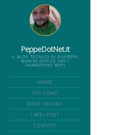
PeppeDotNet.it
IL BLOG TECNICO DI GIUSEPPE
MARCHI (OFFICE 365 /
SHAREPOINT MVP)
HOME
CHI SONO
DOVE LAVORO
I MIEI POST
CONTATTI