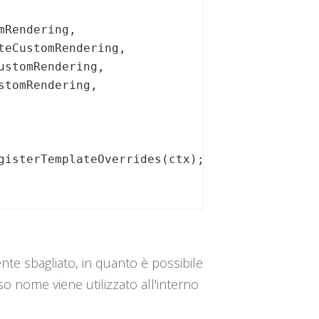
mRendering,

teCustomRendering,

ustomRendering,

stomRendering,

gisterTemplateOverrides(ctx);

ente sbagliato, in quanto è possibile
so nome viene utilizzato all'interno