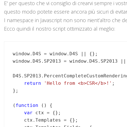
E' per questo che vi consiglio di crearvi sempre i vost
questo modo potete essere ancora più sicuri di evitare
I namespace in Javascript non sono nient’altro che degl
Ecco quindi il nostro script ottimizzato al meglio:
window.D4S = window.D4S || {};

window.D4S.SP2013 = window.D4S.SP2013 || 
D4S.SP2013.PercentCompleteCustomRenderin
return
'Hello from <b>CSR</b>!'
;

};

(
function
 () {

var
 ctx = {};

    ctx.Templates = {};
