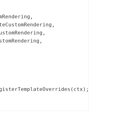
mRendering,

teCustomRendering,

ustomRendering,

stomRendering,

gisterTemplateOverrides(ctx);
