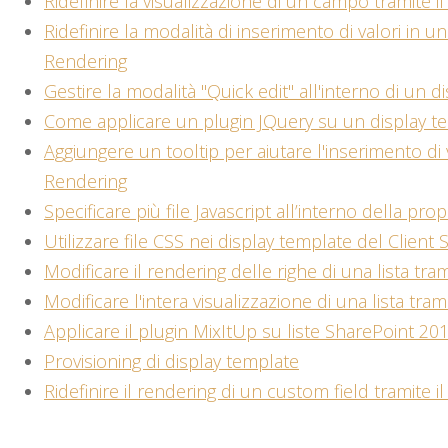
Ridefinire la visualizzazione di un campo tramite il
Ridefinire la modalità di inserimento di valori in u
Rendering
Gestire la modalità "Quick edit" all'interno di un 
Come applicare un plugin JQuery su un display t
Aggiungere un tooltip per aiutare l'inserimento di v
Rendering
Specificare più file Javascript all’interno della prop
Utilizzare file CSS nei display template del Client
Modificare il rendering delle righe di una lista tra
Modificare l'intera visualizzazione di una lista tram
Applicare il plugin MixItUp su liste SharePoint 201
Provisioning di display template
Ridefinire il rendering di un custom field tramite i