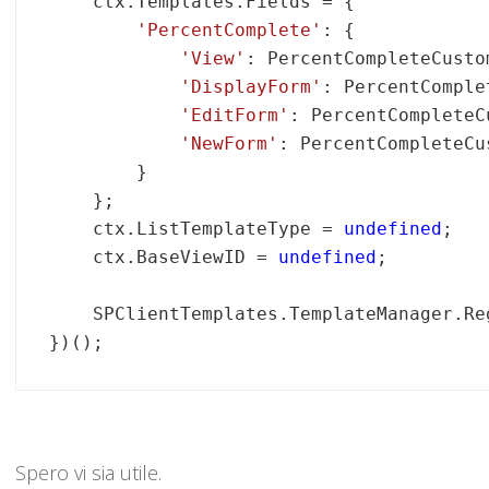
    ctx.Templates.Fields = {

'PercentComplete'
: {

'View'
: PercentCompleteCusto
'DisplayForm'
: PercentComple
'EditForm'
: PercentCompleteC
'NewForm'
: PercentCompleteCu
        }

    };

    ctx.ListTemplateType = 
undefined
;

    ctx.BaseViewID = 
undefined
;

    SPClientTemplates.TemplateManager.Re
Spero vi sia utile.