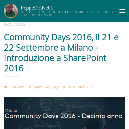
PeppeDotNet.it
IL BLOG TECNICO DI GIUSEPPE MARCHI (OFFICE 365 /
ME
SHAREPOINT MVP)
06/07/2016
Community Days 2016, il 21 e
22 Settembre a Milano -
Introduzione a SharePoint
2016
IT
Eventi
Community Days
SharePoint 2016