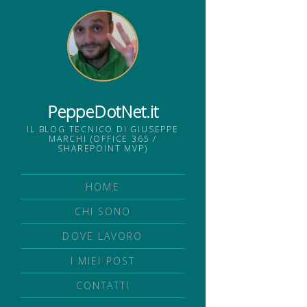
PeppeDotNet.it
IL BLOG TECNICO DI GIUSEPPE
MARCHI (OFFICE 365 /
SHAREPOINT MVP)
HOME
CHI SONO
DOVE LAVORO
I MIEI POST
CONTATTI