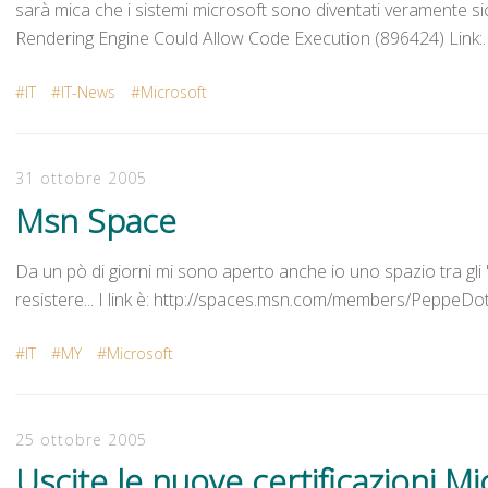
sarà mica che i sistemi microsoft sono diventati veramente sicur
Rendering Engine Could Allow Code Execution (896424) Link:
IT
IT-News
Microsoft
31 ottobre 2005
Msn Space
Da un pò di giorni mi sono aperto anche io uno spazio tra g
resistere... I link è: http://spaces.msn.com/members/PeppeD
IT
MY
Microsoft
25 ottobre 2005
Uscite le nuove certificazioni Mi