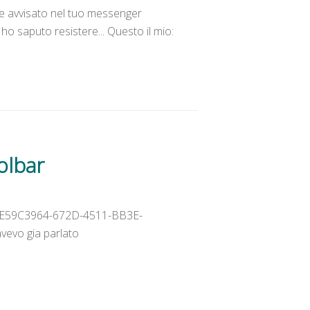
ere avvisato nel tuo messenger
 ho saputo resistere... Questo il mio:
olbar
Id=E59C3964-672D-4511-BB3E-
vevo gia parlato