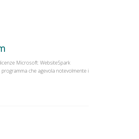
am
i licenze Microsoft: WebsiteSpark
 un programma che agevola notevolmente i