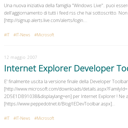
Una nuova iniziativa della famiglia "Windows Live".. puoi ess
dell'aggiornamento di tutti i feed rss che hai sottoscritto. Non
[http://signup.alerts.live.com/alerts/login.…
IT
IT-News
Microsoft
12 maggio 2007
Internet Explorer Developer To
E' finalmente uscita la versione finale della Developer Toolbar
[http://www.microsoft.com/downloads/details.aspx?Family
2D5E1DB91038&displaylang=en] per Internet Explorer ! Ne a
[https://www.peppedotnet.it/Blog/IEDevToolbar.aspx]…
IT
IT-News
Microsoft