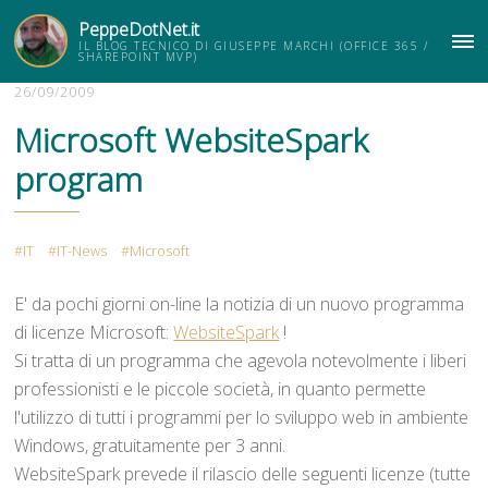
PeppeDotNet.it
IL BLOG TECNICO DI GIUSEPPE MARCHI (OFFICE 365 /
ME
SHAREPOINT MVP)
26/09/2009
Microsoft WebsiteSpark
program
IT
IT-News
Microsoft
E' da pochi giorni on-line la notizia di un nuovo programma
di licenze Microsoft:
WebsiteSpark
!
Si tratta di un programma che agevola notevolmente i liberi
professionisti e le piccole società, in quanto permette
l'utilizzo di tutti i programmi per lo sviluppo web in ambiente
Windows, gratuitamente per 3 anni.
WebsiteSpark prevede il rilascio delle seguenti licenze (tutte