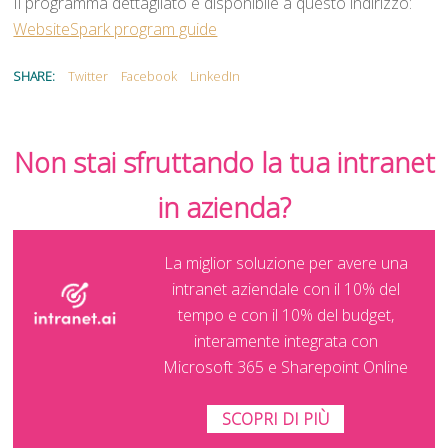
Il programma dettagliato è disponibile a questo indirizzo:
WebsiteSpark program guide
SHARE:
Twitter
Facebook
LinkedIn
Non stai sfruttando la tua intranet
in azienda?
La miglior soluzione per avere una
intranet aziendale con il 10% del
tempo e con il 10% del budget,
interamente integrata con
Microsoft 365 e Sharepoint Online
SCOPRI DI PIÙ