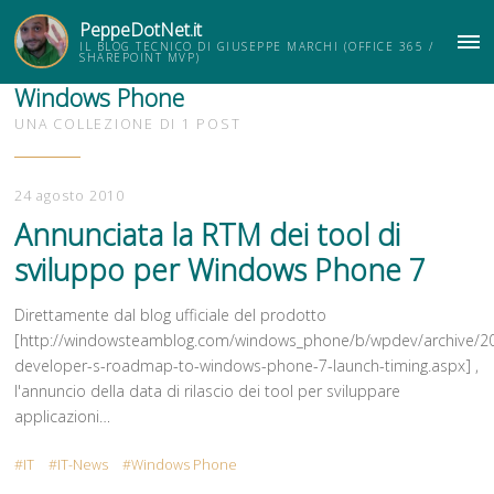
PeppeDotNet.it
IL BLOG TECNICO DI GIUSEPPE MARCHI (OFFICE 365 /
ME
SHAREPOINT MVP)
Windows Phone
UNA COLLEZIONE DI 1 POST
24 agosto 2010
Annunciata la RTM dei tool di
sviluppo per Windows Phone 7
Direttamente dal blog ufficiale del prodotto
[http://windowsteamblog.com/windows_phone/b/wpdev/archive/20
developer-s-roadmap-to-windows-phone-7-launch-timing.aspx] ,
l'annuncio della data di rilascio dei tool per sviluppare
applicazioni…
IT
IT-News
Windows Phone