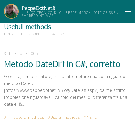
PeppeDotNet.it
IL BLOG TECNICO DI GIUSEPPE MARCHI (OFFICE 365 /
ME
SHAREPOINT MVP)
Usefull methods
UNA COLLEZIONE DI 14 POST
3 dicembre 2005
Metodo DateDiff in C#, corretto
Giorni fa, il mio mentore, mi ha fatto notare una cosa riguardo il
metodo DateDiff
[https://www.peppedotnet.it/Blog/DateDiff.aspx] da me scritto.
L'obbiezione riguardava il calcolo dei mesi di differenza tra una
data e l&…
IT
Useful methods
Usefull methods
.NET 2