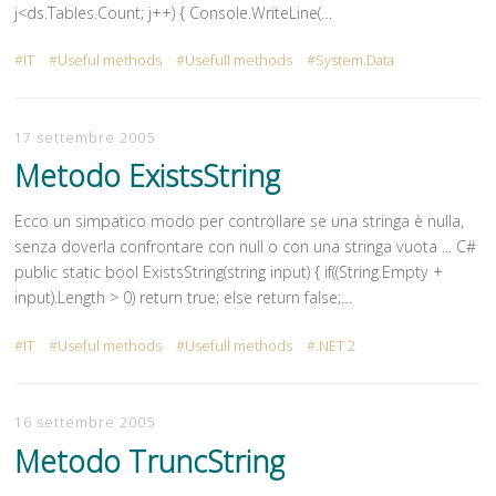
j<ds.Tables.Count; j++) { Console.WriteLine(…
IT
Useful methods
Usefull methods
System.Data
17 settembre 2005
Metodo ExistsString
Ecco un simpatico modo per controllare se una stringa è nulla,
senza doverla confrontare con null o con una stringa vuota ... C#
public static bool ExistsString(string input) { if((String.Empty +
input).Length > 0) return true; else return false;…
IT
Useful methods
Usefull methods
.NET 2
16 settembre 2005
Metodo TruncString