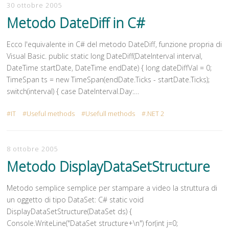
30 ottobre 2005
Metodo DateDiff in C#
Ecco l'equivalente in C# del metodo DateDiff, funzione propria di
Visual Basic. public static long DateDiff(DateInterval interval,
DateTime startDate, DateTime endDate) { long dateDiffVal = 0;
TimeSpan ts = new TimeSpan(endDate.Ticks - startDate.Ticks);
switch(interval) { case DateInterval.Day:…
IT
Useful methods
Usefull methods
.NET 2
8 ottobre 2005
Metodo DisplayDataSetStructure
Metodo semplice semplice per stampare a video la struttura di
un oggetto di tipo DataSet: C# static void
DisplayDataSetStructure(DataSet ds) {
Console.WriteLine("DataSet structure+\n") for(int j=0;