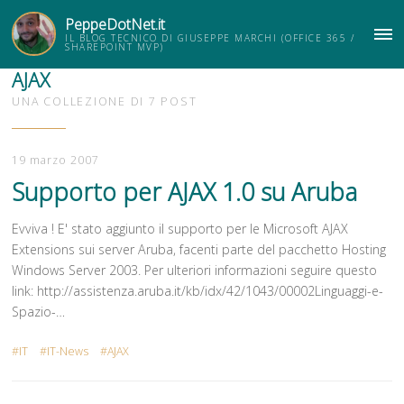
PeppeDotNet.it
IL BLOG TECNICO DI GIUSEPPE MARCHI (OFFICE 365 /
ME
SHAREPOINT MVP)
AJAX
UNA COLLEZIONE DI 7 POST
19 marzo 2007
Supporto per AJAX 1.0 su Aruba
Evviva ! E' stato aggiunto il supporto per le Microsoft AJAX
Extensions sui server Aruba, facenti parte del pacchetto Hosting
Windows Server 2003. Per ulteriori informazioni seguire questo
link: http://assistenza.aruba.it/kb/idx/42/1043/00002Linguaggi-e-
Spazio-…
IT
IT-News
AJAX