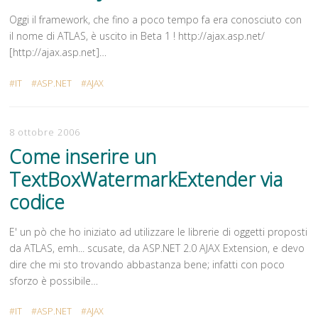
Oggi il framework, che fino a poco tempo fa era conosciuto con
il nome di ATLAS, è uscito in Beta 1 ! http://ajax.asp.net/
[http://ajax.asp.net]…
IT
ASP.NET
AJAX
8 ottobre 2006
Come inserire un
TextBoxWatermarkExtender via
codice
E' un pò che ho iniziato ad utilizzare le librerie di oggetti proposti
da ATLAS, emh... scusate, da ASP.NET 2.0 AJAX Extension, e devo
dire che mi sto trovando abbastanza bene; infatti con poco
sforzo è possibile…
IT
ASP.NET
AJAX