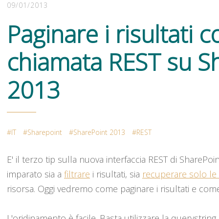
09/01/2013
Paginare i risultati 
chiamata REST su S
2013
IT
Sharepoint
SharePoint 2013
REST
E' il terzo tip sulla nuova interfaccia REST di SharePo
imparato sia a
filtrare
i risultati, sia
recuperare solo le 
risorsa. Oggi vedremo come paginare i risultati e come
L'oridinamento è facile. Basta utilizzare la querystring