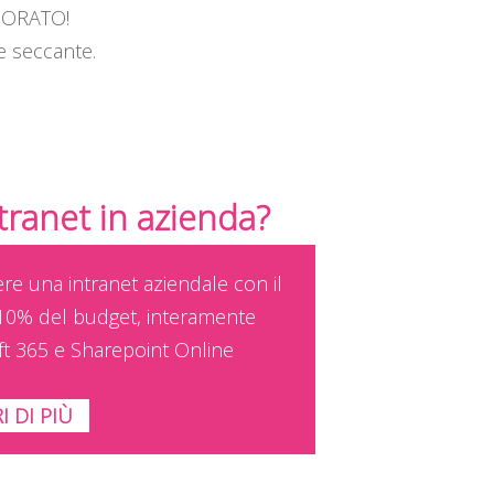
GNORATO!
e seccante.
ntranet in azienda?
ere una intranet aziendale con il
10% del budget, interamente
ft 365 e Sharepoint Online
I DI PIÙ