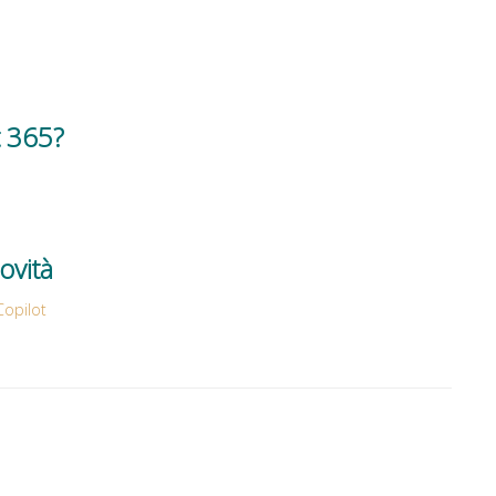
t 365?
ovità
Copilot