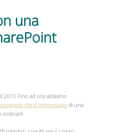
con una
harePoint
int 2013. Fino ad ora abbiamo
proprietà che ci interessano
di una
 ordinarli.
 "$orderby", specificare il campo