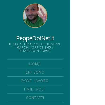
PeppeDotNet.it
IL BLOG TECNICO DI GIUSEPPE
MARCHI (OFFICE 365 /
SHAREPOINT MVP)
HOME
CHI SONO
DOVE LAVORO
I MIEI POST
CONTATTI