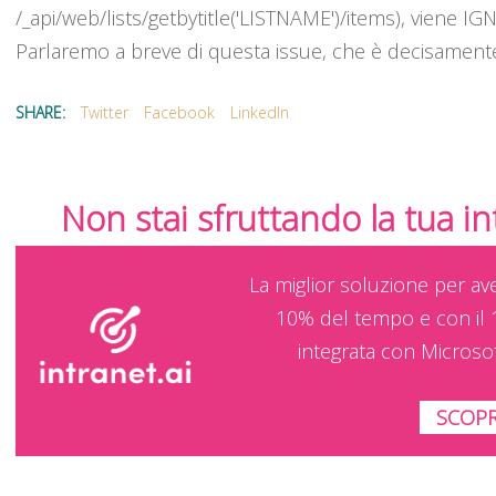
/_api/web/lists/getbytitle('LISTNAME')/items), viene I
Parlaremo a breve di questa issue, che è decisament
SHARE:
Twitter
Facebook
LinkedIn
Non stai sfruttando la tua i
La miglior soluzione per av
10% del tempo e con il 
integrata con Microso
SCOPR