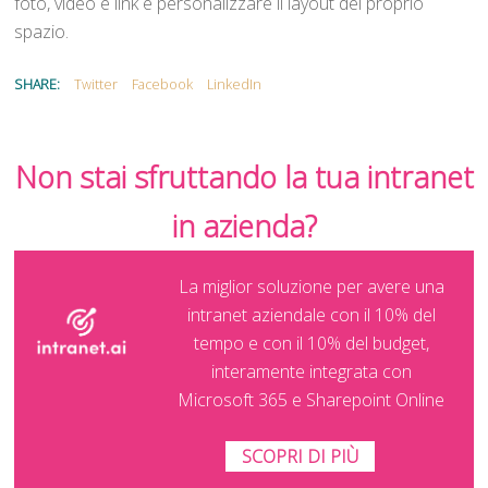
foto, video e link e personalizzare il layout del proprio
spazio.
SHARE:
Twitter
Facebook
LinkedIn
Non stai sfruttando la tua intranet
in azienda?
La miglior soluzione per avere una
intranet aziendale con il 10% del
tempo e con il 10% del budget,
interamente integrata con
Microsoft 365 e Sharepoint Online
SCOPRI DI PIÙ