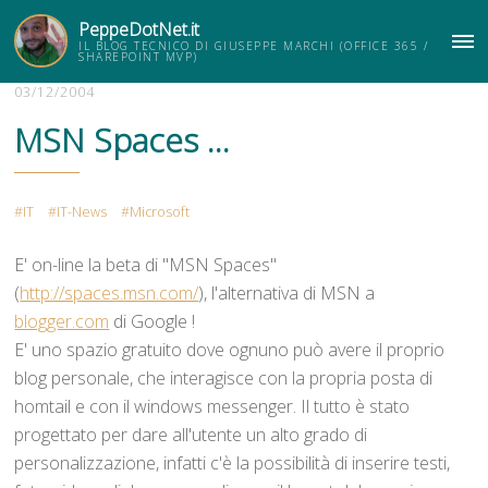
PeppeDotNet.it
IL BLOG TECNICO DI GIUSEPPE MARCHI (OFFICE 365 /
ME
SHAREPOINT MVP)
03/12/2004
MSN Spaces ...
IT
IT-News
Microsoft
E' on-line la beta di "MSN Spaces"
(
http://spaces.msn.com/
), l'alternativa di MSN a
blogger.com
di Google !
E' uno spazio gratuito dove ognuno può avere il proprio
blog personale, che interagisce con la propria posta di
homtail e con il windows messenger. Il tutto è stato
progettato per dare all'utente un alto grado di
personalizzazione, infatti c'è la possibilità di inserire testi,