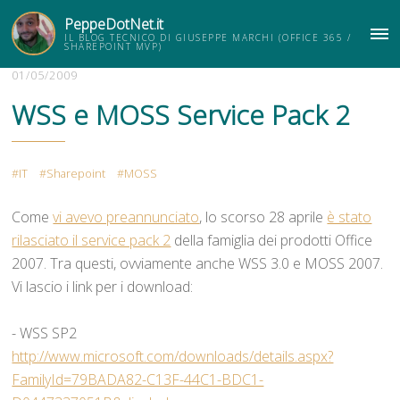
PeppeDotNet.it
IL BLOG TECNICO DI GIUSEPPE MARCHI (OFFICE 365 /
ME
SHAREPOINT MVP)
01/05/2009
WSS e MOSS Service Pack 2
IT
Sharepoint
MOSS
Come
vi avevo preannunciato
, lo scorso 28 aprile
è stato
rilasciato il service pack 2
della famiglia dei prodotti Office
2007. Tra questi, ovviamente anche WSS 3.0 e MOSS 2007.
Vi lascio i link per i download:
- WSS SP2
http://www.microsoft.com/downloads/details.aspx?
FamilyId=79BADA82-C13F-44C1-BDC1-