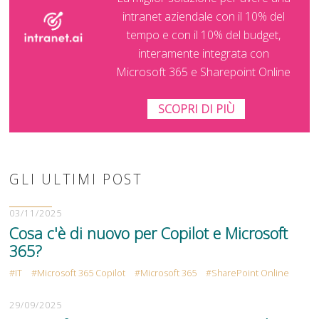
intranet aziendale con il 10% del
tempo e con il 10% del budget,
interamente integrata con
Microsoft 365 e Sharepoint Online
SCOPRI DI PIÙ
GLI ULTIMI POST
03/11/2025
Cosa c'è di nuovo per Copilot e Microsoft
365?
IT
Microsoft 365 Copilot
Microsoft 365
SharePoint Online
29/09/2025