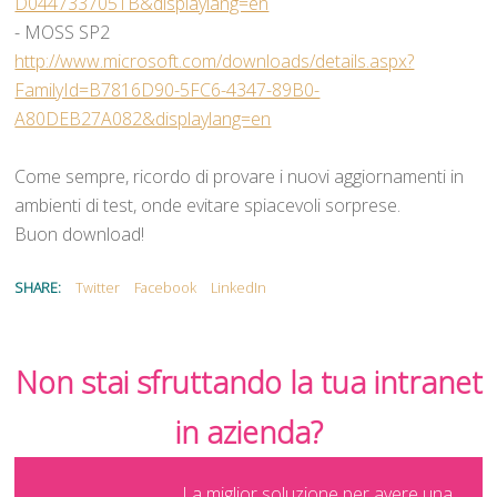
D0447337051B&displaylang=en
- MOSS SP2
http://www.microsoft.com/downloads/details.aspx?
FamilyId=B7816D90-5FC6-4347-89B0-
A80DEB27A082&displaylang=en
Come sempre, ricordo di provare i nuovi aggiornamenti in
ambienti di test, onde evitare spiacevoli sorprese.
Buon download!
SHARE:
Twitter
Facebook
LinkedIn
Non stai sfruttando la tua intranet
in azienda?
La miglior soluzione per avere una