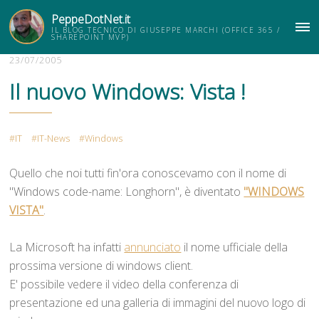
PeppeDotNet.it
IL BLOG TECNICO DI GIUSEPPE MARCHI (OFFICE 365 /
ME
SHAREPOINT MVP)
23/07/2005
Il nuovo Windows: Vista !
IT
IT-News
Windows
Quello che noi tutti fin'ora conoscevamo con il nome di
"Windows code-name: Longhorn", è diventato
"WINDOWS
VISTA"
.
La Microsoft ha infatti
annunciato
il nome ufficiale della
prossima versione di windows client.
E' possibile vedere il video della conferenza di
presentazione ed una galleria di immagini del nuovo logo di