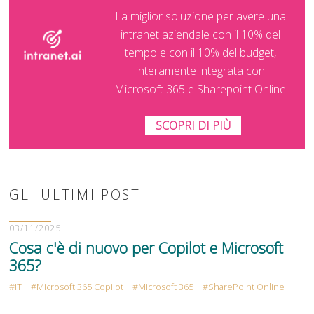
La miglior soluzione per avere una
intranet aziendale con il 10% del
tempo e con il 10% del budget,
interamente integrata con
Microsoft 365 e Sharepoint Online
SCOPRI DI PIÙ
GLI ULTIMI POST
03/11/2025
Cosa c'è di nuovo per Copilot e Microsoft
365?
IT
Microsoft 365 Copilot
Microsoft 365
SharePoint Online