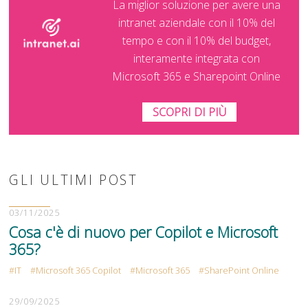
La miglior soluzione per avere una
intranet aziendale con il 10% del
tempo e con il 10% del budget,
interamente integrata con
Microsoft 365 e Sharepoint Online
SCOPRI DI PIÙ
GLI ULTIMI POST
03/11/2025
Cosa c'è di nuovo per Copilot e Microsoft
365?
IT
Microsoft 365 Copilot
Microsoft 365
SharePoint Online
29/09/2025