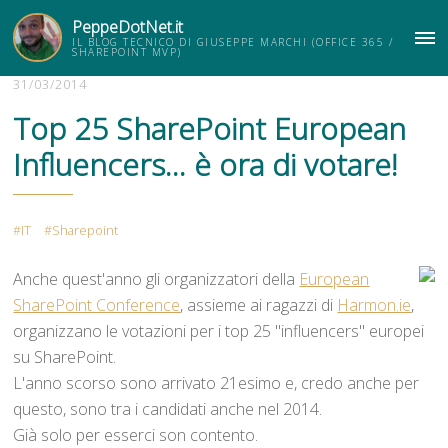
PeppeDotNet.it
IL BLOG TECNICO DI GIUSEPPE MARCHI (OFFICE 365 /
ME
SHAREPOINT MVP)
31/03/2014
Top 25 SharePoint European
Influencers... è ora di votare!
IT
Sharepoint
Anche quest'anno gli organizzatori della
European
SharePoint Conference
, assieme ai ragazzi di
Harmon.ie
,
organizzano le votazioni per i top 25 "influencers" europei
su SharePoint.
L'anno scorso sono arrivato 21esimo e, credo anche per
questo, sono tra i candidati anche nel 2014.
Già solo per esserci son contento.