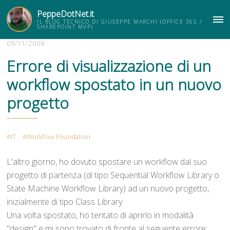
PeppeDotNet.it
IL BLOG TECNICO DI GIUSEPPE MARCHI (OFFICE 365 /
ME
SHAREPOINT MVP)
09/11/2008
Errore di visualizzazione di un
workflow spostato in un nuovo
progetto
IT
Workflow Foundation
L'altro giorno, ho dovuto spostare un workflow dal suo
progetto di partenza (di tipo Sequential Workflow Library o
State Machine Workflow Library) ad un nuovo progetto,
inizialmente di tipo Class Library.
Una volta spostato, ho tentato di aprirlo in modalità
"design" e mi sono trovato di fronte al seguente errore: