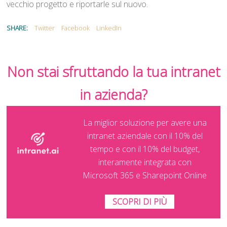
vecchio progetto e riportarle sul nuovo.
SHARE:
Twitter
Facebook
LinkedIn
Non stai sfruttando la tua intranet
in azienda?
La miglior soluzione per avere una
intranet aziendale con il 10% del
tempo e con il 10% del budget,
interamente integrata con
Microsoft 365 e Sharepoint Online
SCOPRI DI PIÙ