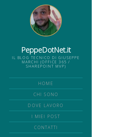
PeppeDotNet.it
IL BLOG TECNICO DI GIUSEPPE
MARCHI (OFFICE 365 /
SHAREPOINT MVP)
HOME
CHI SONO
DOVE LAVORO
I MIEI POST
CONTATTI