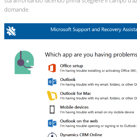
sta affrontando facendo prima scegliere il campo d'a
domande.