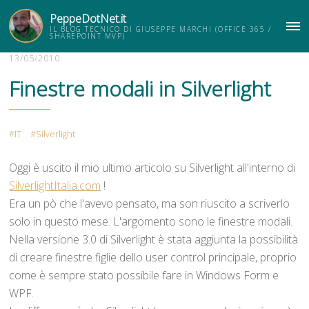
PeppeDotNet.it
IL BLOG TECNICO DI GIUSEPPE MARCHI (OFFICE 365 /
ME
SHAREPOINT MVP)
13/05/2010
Finestre modali in Silverlight
IT
Silverlight
Oggi è uscito il mio ultimo articolo su Silverlight all'interno di
SilverlightItalia.com
!
Era un pò che l'avevo pensato, ma son riuscito a scriverlo
solo in questo mese. L'argomento sono le finestre modali.
Nella versione 3.0 di Silverlight è stata aggiunta la possibilità
di creare finestre figlie dello user control principale, proprio
come è sempre stato possibile fare in Windows Form e
WPF.