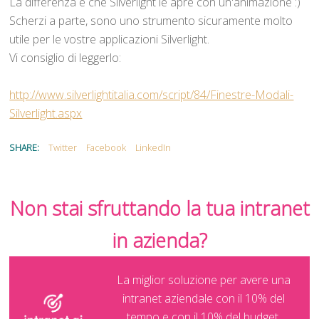
La differenza è che Silverlight le apre con un'animazione :)
Scherzi a parte, sono uno strumento sicuramente molto
utile per le vostre applicazioni Silverlight.
Vi consiglio di leggerlo:
http://www.silverlightitalia.com/script/84/Finestre-Modali-
Silverlight.aspx
SHARE:
Twitter
Facebook
LinkedIn
Non stai sfruttando la tua intranet
in azienda?
La miglior soluzione per avere una
intranet aziendale con il 10% del
tempo e con il 10% del budget,