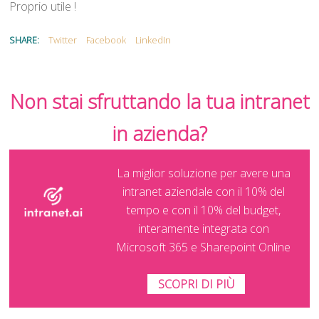
Proprio utile !
SHARE:
Twitter
Facebook
LinkedIn
Non stai sfruttando la tua intranet
in azienda?
La miglior soluzione per avere una
intranet aziendale con il 10% del
tempo e con il 10% del budget,
interamente integrata con
Microsoft 365 e Sharepoint Online
SCOPRI DI PIÙ