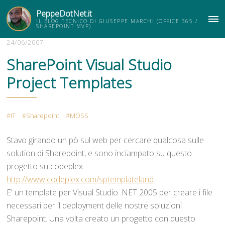
PeppeDotNet.it
IL BLOG TECNICO DI GIUSEPPE MARCHI (OFFICE 365 /
ME
SHAREPOINT MVP)
24/06/2007
SharePoint Visual Studio
Project Templates
IT
Sharepoint
MOSS
Stavo girando un pò sul web per cercare qualcosa sulle
solution di Sharepoint, e sono inciampato su questo
progetto su codeplex:
http://www.codeplex.com/sptemplateland
.
E' un template per Visual Studio .NET 2005 per creare i file
necessari per il deployment delle nostre soluzioni
Sharepoint. Una volta creato un progetto con questo