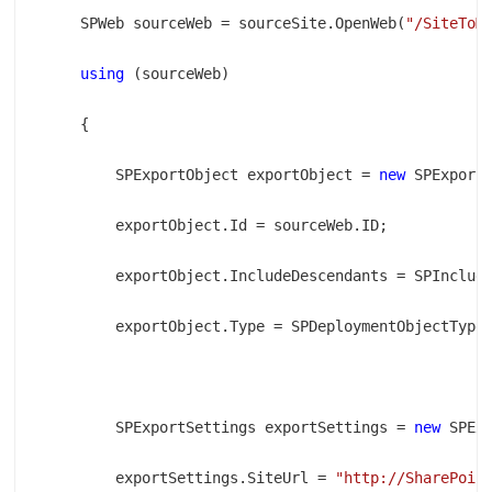
    SPWeb sourceWeb = sourceSite.OpenWeb(
"/SiteToM
using
        SPExportObject exportObject = 
new
        SPExportSettings exportSettings = 
new
        exportSettings.SiteUrl = 
"http://SharePoin