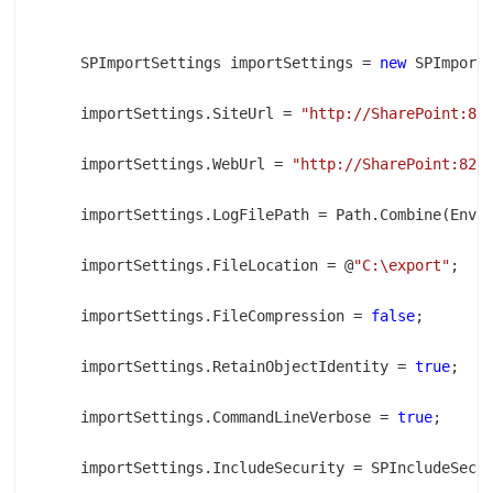
    SPImportSettings importSettings = 
new
    importSettings.SiteUrl = 
"http://SharePoint:82
    importSettings.WebUrl = 
"http://SharePoint:82/
    importSettings.LogFilePath = Path.Combine(Envi
    importSettings.FileLocation = @
"C:\export"
    importSettings.FileCompression = 
false
    importSettings.RetainObjectIdentity = 
true
    importSettings.CommandLineVerbose = 
true