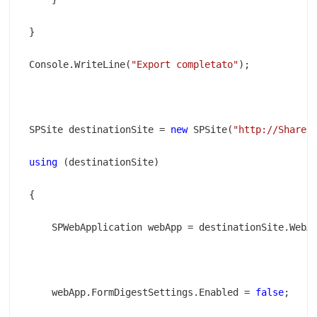
Console.WriteLine(
"Export completato"
SPSite destinationSite = 
new
 SPSite(
"http://ShareP
using
    webApp.FormDigestSettings.Enabled = 
false