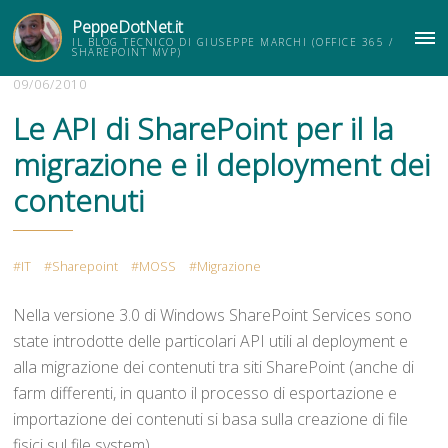
PeppeDotNet.it
IL BLOG TECNICO DI GIUSEPPE MARCHI (OFFICE 365 /
ME
SHAREPOINT MVP)
09/06/2010
Le API di SharePoint per il la
migrazione e il deployment dei
contenuti
IT
Sharepoint
MOSS
Migrazione
Nella versione 3.0 di Windows SharePoint Services sono
state introdotte delle particolari API utili al deployment e
alla migrazione dei contenuti tra siti SharePoint (anche di
farm differenti, in quanto il processo di esportazione e
importazione dei contenuti si basa sulla creazione di file
fisici sul file system).