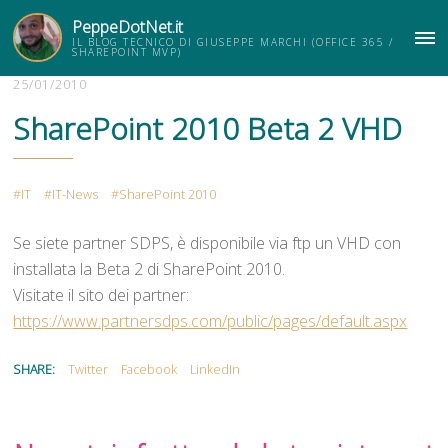
PeppeDotNet.it
IL BLOG TECNICO DI GIUSEPPE MARCHI (OFFICE 365 /
ME
SHAREPOINT MVP)
25/01/2010
SharePoint 2010 Beta 2 VHD
IT
IT-News
SharePoint 2010
Se siete partner SDPS, è disponibile via ftp un VHD con
installata la Beta 2 di SharePoint 2010.
Visitate il sito dei partner:
https://www.partnersdps.com/public/pages/default.aspx
SHARE:
Twitter
Facebook
LinkedIn