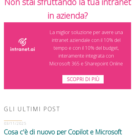
Non stai sfruttando la tua intranet
in azienda?
La miglior soluzione per avere una
intranet aziendale con il 10% del
tempo e con il 10% del budget,
interamente integrata con
Microsoft 365 e Sharepoint Online
SCOPRI DI PIÙ
GLI ULTIMI POST
03/11/2025
Cosa c'è di nuovo per Copilot e Microsoft