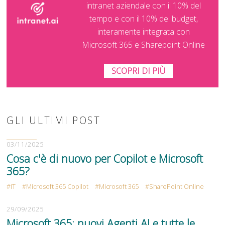
intranet aziendale con il 10% del
tempo e con il 10% del budget,
interamente integrata con
Microsoft 365 e Sharepoint Online
SCOPRI DI PIÙ
GLI ULTIMI POST
03/11/2025
Cosa c'è di nuovo per Copilot e Microsoft
365?
IT
Microsoft 365 Copilot
Microsoft 365
SharePoint Online
29/09/2025
Microsoft 365: nuovi Agenti AI e tutte le