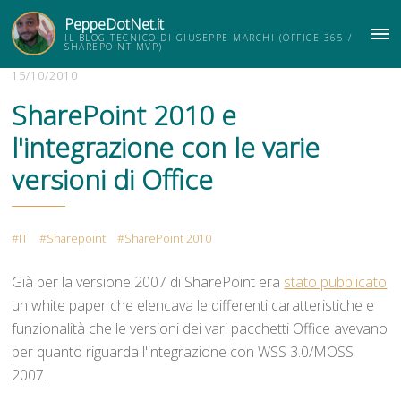
PeppeDotNet.it
IL BLOG TECNICO DI GIUSEPPE MARCHI (OFFICE 365 /
ME
SHAREPOINT MVP)
15/10/2010
SharePoint 2010 e
l'integrazione con le varie
versioni di Office
IT
Sharepoint
SharePoint 2010
Già per la versione 2007 di SharePoint era
stato pubblicato
un white paper che elencava le differenti caratteristiche e
funzionalità che le versioni dei vari pacchetti Office avevano
per quanto riguarda l'integrazione con WSS 3.0/MOSS
2007.