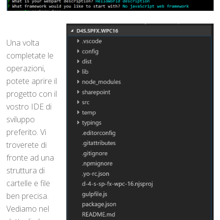
Una volta
completate le
operazioni,
potete aprire il
progetto con il
vostro IDE di
sviluppo
preferito. Vi
troverete di
fronte ad una
struttura di
cartelle e file
ben precisa.
Vediamo nel