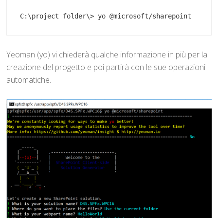
C:\project folder\> yo @microsoft/sharepoint
Yeoman (yo) vi chiederà qualche informazione in più per la
creazione del progetto e poi partirà con le sue operazioni
automatiche.