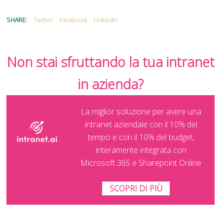
SHARE:
Twitter
Facebook
LinkedIn
Non stai sfruttando la tua intranet
in azienda?
La miglior soluzione per avere una
intranet aziendale con il 10% del
tempo e con il 10% del budget,
interamente integrata con
Microsoft 365 e Sharepoint Online
SCOPRI DI PIÙ