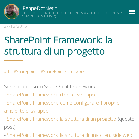
PeppeDotNet.it
IL BLOG TECNICO DI GIUSEPPE MARCHI (OFFICE 365 /
ME
SHAREPOINT MVP)
27/12/2016
SharePoint Framework: la
struttura di un progetto
IT
Sharepoint
SharePoint Framework
Serie di post sullo SharePoint Framework
-
SharePoint Framework: i tool di sviluppo
-
SharePoint Framework: come configurare il proprio
ambiente di sviluppo
-
SharePoint Framework: la struttura di un progetto
(questo
post)
-
SharePoint Framework: la struttura di una client side web