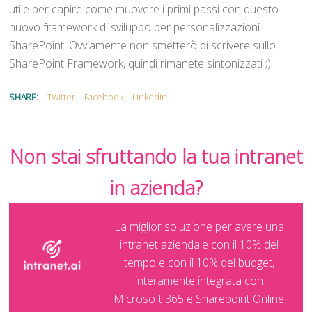
utile per capire come muovere i primi passi con questo
nuovo framework di sviluppo per personalizzazioni
SharePoint. Ovviamente non smetterò di scrivere sullo
SharePoint Framework, quindi rimanete sintonizzati ;)
SHARE:
Twitter
Facebook
LinkedIn
Non stai sfruttando la tua intranet
in azienda?
La miglior soluzione per avere una
intranet aziendale con il 10% del
tempo e con il 10% del budget,
interamente integrata con
Microsoft 365 e Sharepoint Online