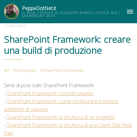
PeppeDotNet.it
IL BLOG TECNICO DI GIUSEPPE MARCHI (OFFICE 365 /
ME
SHAREPOINT MVP)
27/03/2017
SharePoint Framework: creare
una build di produzione
IT
Sharepoint
SharePoint Framework
Serie di post sullo SharePoint Framework
-
SharePoint Framework: i tool di sviluppo
-
SharePoint Framework: come configurare il proprio
ambiente di sviluppo
-
SharePoint Framework: la struttura di un progetto
-
SharePoint Framework: la struttura di una Client Side Web
Part