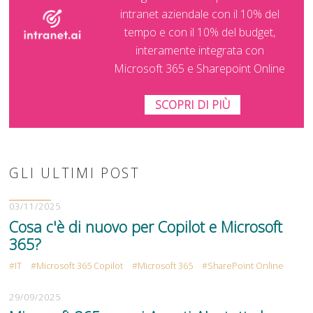
intranet aziendale con il 10% del
tempo e con il 10% del budget,
interamente integrata con
Microsoft 365 e Sharepoint Online
SCOPRI DI PIÙ
GLI ULTIMI POST
03/11/2025
Cosa c'è di nuovo per Copilot e Microsoft
365?
IT
Microsoft 365 Copilot
Microsoft 365
SharePoint Online
29/09/2025