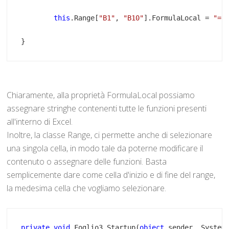
this
.Range[
"B1"
, 
"B10"
].FormulaLocal = 
"=(
}
Chiaramente, alla proprietà FormulaLocal possiamo
assegnare stringhe contenenti tutte le funzioni presenti
all'interno di Excel.
Inoltre, la classe Range, ci permette anche di selezionare
una singola cella, in modo tale da poterne modificare il
contenuto o assegnare delle funzioni. Basta
semplicemente dare come cella d'inizio e di fine del range,
la medesima cella che vogliamo selezionare.
private
void
 Foglio3_Startup(
object