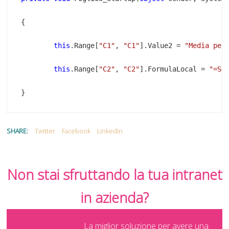
this
.Range[
"C1"
, 
"C1"
].Value2 = 
"Media per
this
.Range[
"C2"
, 
"C2"
].FormulaLocal = 
"=SO
}
SHARE:
Twitter
Facebook
LinkedIn
Non stai sfruttando la tua intranet
in azienda?
La miglior soluzione per avere una