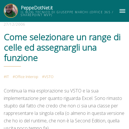
PeppeDotNet.it
IL BLOG TECNICO DI GIUSEPPE MARCHI (OFFICE 365 /
ME
SHAREPOINT MVP)
27/12/2006
Come selezionare un range di
celle ed assegnargli una
funzione
IT
Office Interop
VSTO
Continua la mia esplorazione su VSTO e la sua
implementazione per quanto riguarda Excel. Sono rimasto
stupito dal fatto che credo che non ci sia una classe per
rappresentare la singola cella (o almeno in questa versione
che ho io del runtime, che non è la Second Edition, quella
uscita poco tempo fa).