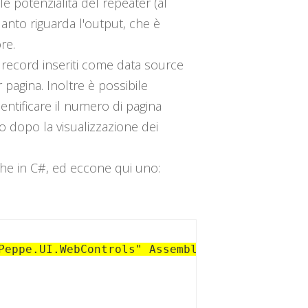
e potenzialità del repeater (al
uanto riguarda l'output, che è
re.
i record inseriti come data source
pagina. Inoltre è possibile
entificare il numero di pagina
o dopo la visualizzazione dei
he in C#, ed eccone qui uno:
Peppe.UI.WebControls" Assembly="Peppe.UI.WebC