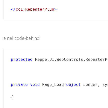
</
cc1:RepeaterPlus
>
e nel code-behind:
protected
private
void
 Page_Load(
object