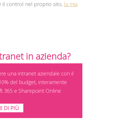
 il control nel proprio sito,
la mia
ntranet in azienda?
ere una intranet aziendale con il
10% del budget, interamente
ft 365 e Sharepoint Online
I DI PIÙ