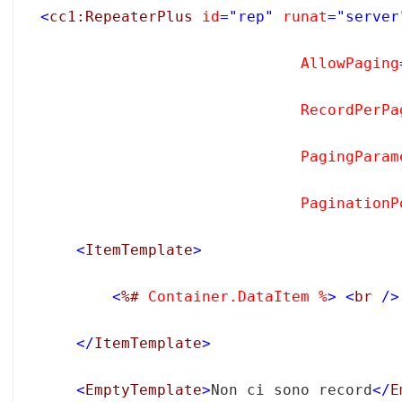
<
cc1:RepeaterPlus
 id
="rep"
 runat
="server
                             AllowPaging
                             RecordPerPa
                             PagingParam
                             PaginationP
<
ItemTemplate
>
<
%#
 Container.DataItem %
>
<
br
/>
</
ItemTemplate
>
<
EmptyTemplate
>
Non ci sono record
</
E