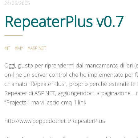
24/06/2005
RepeaterPlus v0.7
IT
MY
ASP.NET
Oggi, giusto per riprendermi dal mancamento di ieri (q
on-line un server control che ho implementato per faci
chiamato "RepeaterPlus", proprio perchè estende le 
Repeater di ASP.NET, aggiungendoci la paginazione. Lo
"Projects", ma vi lascio cmq il link
http://www.peppedotnet.it/RepeaterPlus