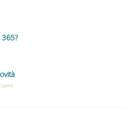
t 365?
ovità
Copilot