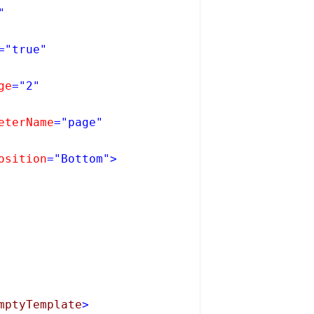
"
="true"
ge
="2"
eterName
="page"
osition
="Bottom"
>
mptyTemplate
>