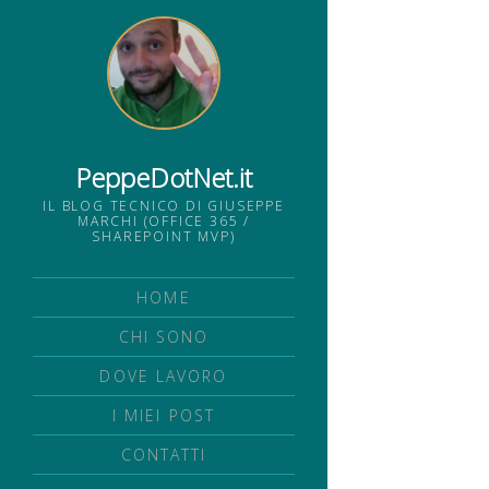
PeppeDotNet.it
IL BLOG TECNICO DI GIUSEPPE
MARCHI (OFFICE 365 /
SHAREPOINT MVP)
HOME
CHI SONO
DOVE LAVORO
I MIEI POST
CONTATTI