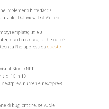
he implementi l'interfaccia
taTable, DataView, DataSet ed
mptyTemplate) utile a
eater, non ha record, o che non è
 tecnica l'ho appresa da
questo
i Visual Studio.NET
la di 10 in 10
i, next/prev, numeri e next/prev)
e di bug, critiche, se vuole