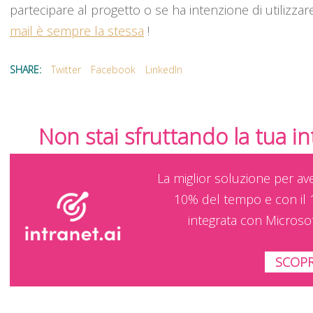
partecipare al progetto o se ha intenzione di utilizzare
mail è sempre la stessa
!
SHARE:
Twitter
Facebook
LinkedIn
Non stai sfruttando la tua i
La miglior soluzione per av
10% del tempo e con il 
integrata con Microso
SCOPR