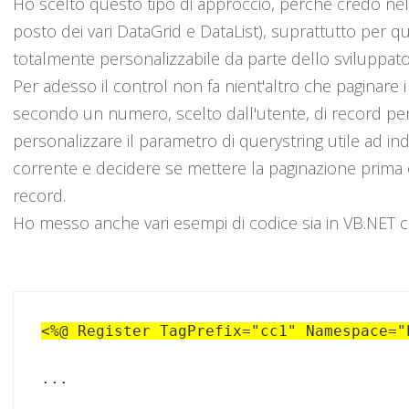
Ho scelto questo tipo di approccio, perchè credo nell
posto dei vari DataGrid e DataList), suprattutto per q
totalmente personalizzabile da parte dello sviluppato
Per adesso il control non fa nient'altro che paginare 
secondo un numero, scelto dall'utente, di record per 
personalizzare il parametro di querystring utile ad ind
corrente e decidere se mettere la paginazione prima 
record.
Ho messo anche vari esempi di codice sia in VB.NET c
<%@ Register TagPrefix="cc1" Namespace="