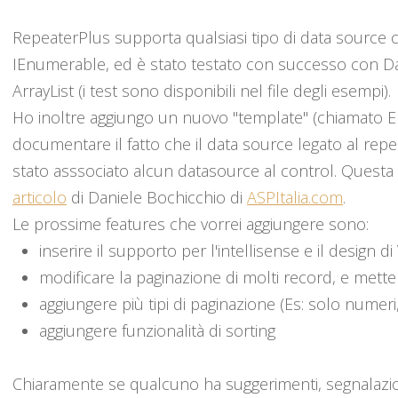
RepeaterPlus supporta qualsiasi tipo di data source c
IEnumerable, ed è stato testato con successo con Da
ArrayList (i test sono disponibili nel file degli esempi).
Ho inoltre aggiungo un nuovo "template" (chiamato E
documentare il fatto che il data source legato al rep
stato asssociato alcun datasource al control. Questa
articolo
di Daniele Bochicchio di
ASPItalia.com
.
Le prossime features che vorrei aggiungere sono:
inserire il supporto per l'intellisense e il design d
modificare la paginazione di molti record, e metter
aggiungere più tipi di paginazione (Es: solo numer
aggiungere funzionalità di sorting
Chiaramente se qualcuno ha suggerimenti, segnalazion