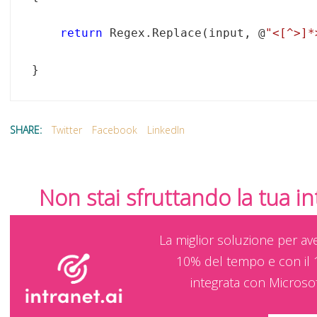
return
 Regex.Replace(input, @
"<[^>]*
}
SHARE:
Twitter
Facebook
LinkedIn
Non stai sfruttando la tua i
La miglior soluzione per av
10% del tempo e con il 
integrata con Microso