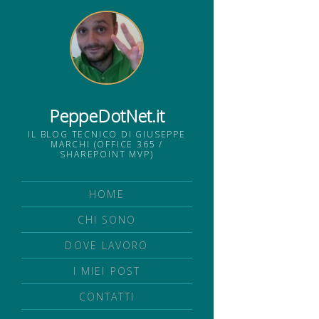
PeppeDotNet.it
IL BLOG TECNICO DI GIUSEPPE
MARCHI (OFFICE 365 /
SHAREPOINT MVP)
HOME
CHI SONO
DOVE LAVORO
I MIEI POST
CONTATTI