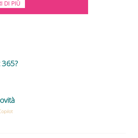
I DI PIÙ
t 365?
ovità
Copilot