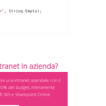
>"
ntranet in azienda?
ere una intranet aziendale con il
10% del budget, interamente
ft 365 e Sharepoint Online