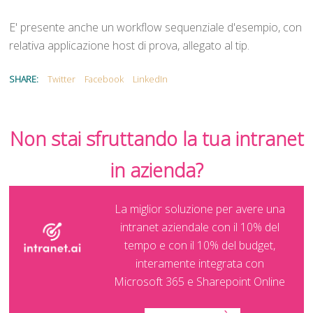
E' presente anche un workflow sequenziale d'esempio, con
relativa applicazione host di prova, allegato al tip.
SHARE:
Twitter
Facebook
LinkedIn
Non stai sfruttando la tua intranet
in azienda?
La miglior soluzione per avere una
intranet aziendale con il 10% del
tempo e con il 10% del budget,
interamente integrata con
Microsoft 365 e Sharepoint Online