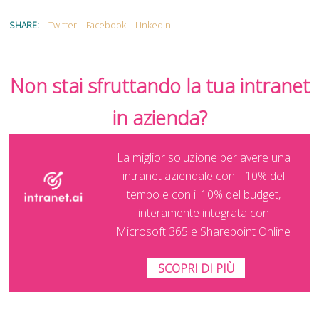
SHARE:
Twitter
Facebook
LinkedIn
Non stai sfruttando la tua intranet
in azienda?
La miglior soluzione per avere una
intranet aziendale con il 10% del
tempo e con il 10% del budget,
interamente integrata con
Microsoft 365 e Sharepoint Online
SCOPRI DI PIÙ