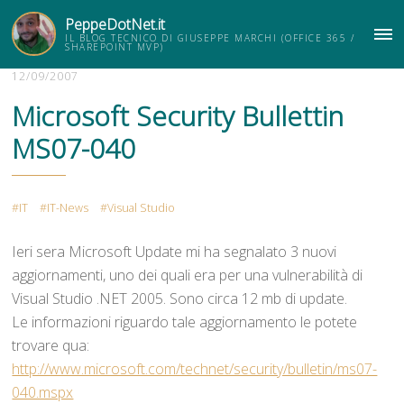
PeppeDotNet.it
IL BLOG TECNICO DI GIUSEPPE MARCHI (OFFICE 365 /
ME
SHAREPOINT MVP)
12/09/2007
Microsoft Security Bullettin
MS07-040
IT
IT-News
Visual Studio
Ieri sera Microsoft Update mi ha segnalato 3 nuovi
aggiornamenti, uno dei quali era per una vulnerabilità di
Visual Studio .NET 2005. Sono circa 12 mb di update.
Le informazioni riguardo tale aggiornamento le potete
trovare qua:
http://www.microsoft.com/technet/security/bulletin/ms07-
040.mspx