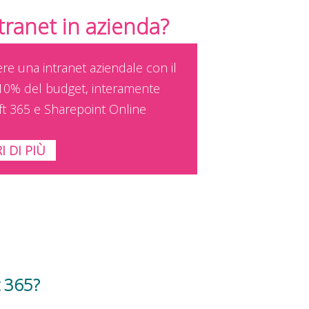
ntranet in azienda?
ere una intranet aziendale con il
10% del budget, interamente
ft 365 e Sharepoint Online
I DI PIÙ
t 365?