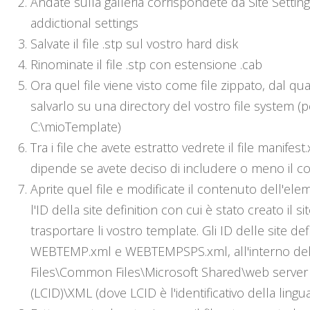
Andate sulla galleria corrispondete da Site Setti
addictional settings
Salvate il file .stp sul vostro hard disk
Rinominate il file .stp con estensione .cab
Ora quel file viene visto come file zippato, dal qu
salvarlo su una directory del vostro file system (
C:\mioTemplate)
Tra i file che avete estratto vedrete il file manife
dipende se avete deciso di includere o meno il c
Aprite quel file e modificate il contenuto dell'e
l'ID della site definition con cui è stato creato il s
trasportare li vostro template. Gli ID delle site def
WEBTEMP.xml e WEBTEMPSPS.xml, all'interno dell
Files\Common Files\Microsoft Shared\web serve
(LCID)\XML (dove LCID è l'identificativo della lingua