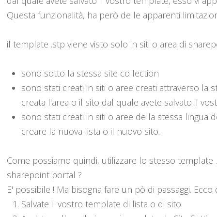
dal quale avete salvato il vostro template, esso vi appar
Questa funzionalità, ha però delle apparenti limitazion
il template .stp viene visto solo in siti o area di sharep
sono sotto la stessa site collection
sono stati creati in siti o aree creati attraverso la 
creata l'area o il sito dal quale avete salvato il vos
sono stati creati in siti o aree della stessa lingua d
creare la nuova lista o il nuovo sito.
Come possiamo quindi, utilizzare lo stesso template .stp
sharepoint portal ?
E' possibile ! Ma bisogna fare un pò di passaggi. Ecco q
Salvate il vostro template di lista o di sito