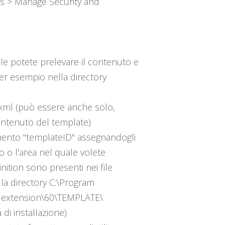
ngs > Manage Security and
ale potete prelevare il contenuto e
per esempio nella directory
st.xml (può essere anche solo,
ontenuto del template)
lemento "templateID" assegnandogli
ito o l'area nel quale volete
inition sono presenti nei file
a directory C:\Program
r extension\60\TEMPLATE\
 di installazione)