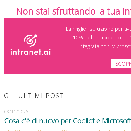
Non stai sfruttando la tua i
La miglior soluzione per av
10% del tempo e con il 
integrata con Microso
SCOPR
GLI ULTIMI POST
03/11/2025
Cosa c'è di nuovo per Copilot e Microsof