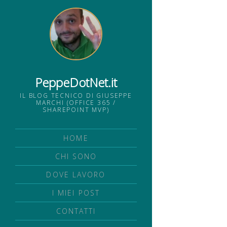
PeppeDotNet.it
IL BLOG TECNICO DI GIUSEPPE
MARCHI (OFFICE 365 /
SHAREPOINT MVP)
HOME
CHI SONO
DOVE LAVORO
I MIEI POST
CONTATTI