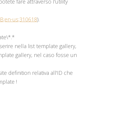
otete fare attraverso l'utility
KB;en-us;310618
).
te\*.*
erire nella list template gallery,
mplate gallery, nel caso fosse un
te definition relativa all'ID che
mplate !