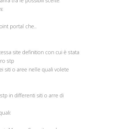
irà tra le possibili scelte.
i:
oint portal che...
stessa site definition con cui è stata
tro stp
ei siti o aree nelle quali volete
 in differenti siti o arre di
uali: