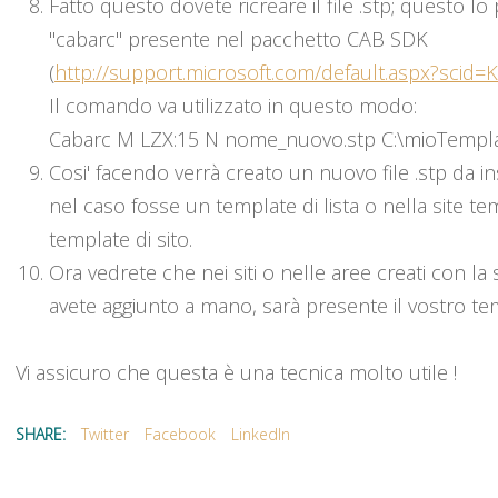
Fatto questo dovete ricreare il file .stp; questo lo p
"cabarc" presente nel pacchetto CAB SDK
(
http://support.microsoft.com/default.aspx?scid=
Il comando va utilizzato in questo modo:
Cabarc M LZX:15 N nome_nuovo.stp C:\mioTempla
Cosi' facendo verrà creato un nuovo file .stp da ins
nel caso fosse un template di lista o nella site te
template di sito.
Ora vedrete che nei siti o nelle aree creati con la si
avete aggiunto a mano, sarà presente il vostro te
Vi assicuro che questa è una tecnica molto utile !
SHARE:
Twitter
Facebook
LinkedIn