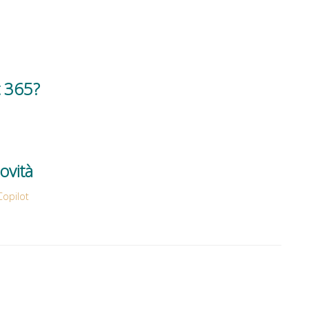
t 365?
ovità
Copilot