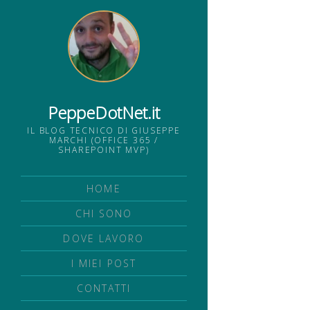
PeppeDotNet.it
IL BLOG TECNICO DI GIUSEPPE
MARCHI (OFFICE 365 /
SHAREPOINT MVP)
HOME
CHI SONO
DOVE LAVORO
I MIEI POST
CONTATTI