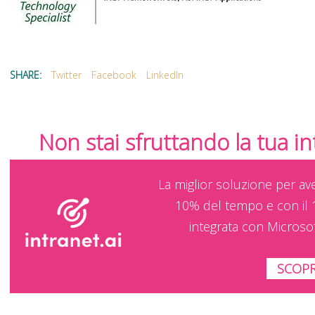
SHARE:
Twitter
Facebook
LinkedIn
Non stai sfruttando la tua i
La miglior soluzione per av
10% del tempo e con il 
integrata con Microso
SCOPR