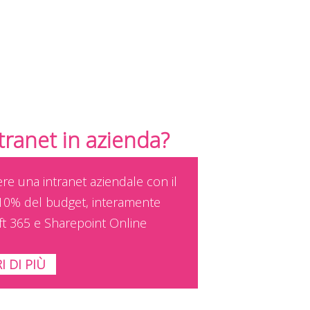
ntranet in azienda?
ere una intranet aziendale con il
10% del budget, interamente
ft 365 e Sharepoint Online
I DI PIÙ