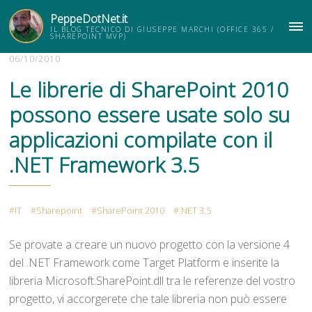
PeppeDotNet.it
IL BLOG TECNICO DI GIUSEPPE MARCHI (OFFICE 365 /
ME
SHAREPOINT MVP)
06/10/2010
Le librerie di SharePoint 2010
possono essere usate solo su
applicazioni compilate con il
.NET Framework 3.5
IT
Sharepoint
SharePoint 2010
.NET 3.5
Se provate a creare un nuovo progetto con la versione 4
del .NET Framework come Target Platform e inserite la
libreria Microsoft.SharePoint.dll tra le referenze del vostro
progetto, vi accorgerete che tale libreria non può essere