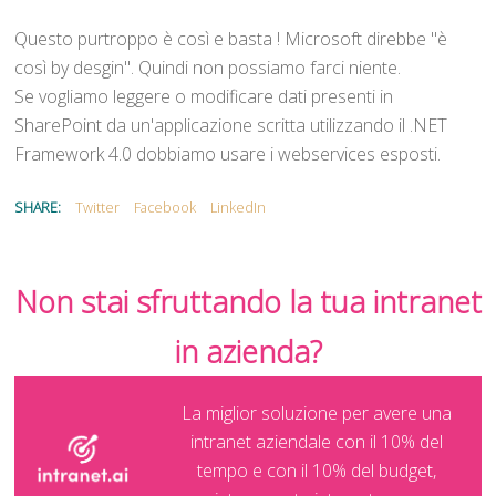
Questo purtroppo è così e basta ! Microsoft direbbe "è
così by desgin". Quindi non possiamo farci niente.
Se vogliamo leggere o modificare dati presenti in
SharePoint da un'applicazione scritta utilizzando il .NET
Framework 4.0 dobbiamo usare i webservices esposti.
SHARE:
Twitter
Facebook
LinkedIn
Non stai sfruttando la tua intranet
in azienda?
La miglior soluzione per avere una
intranet aziendale con il 10% del
tempo e con il 10% del budget,