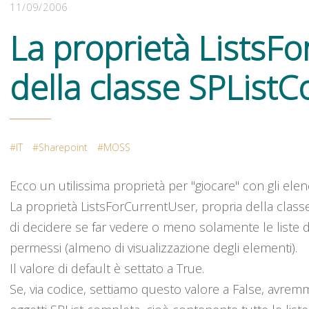
11/09/2006
La proprietà ListsF
della classe SPListC
IT
Sharepoint
MOSS
Ecco un utilissima proprietà per "giocare" con gli elenc
La proprietà ListsForCurrentUser, propria della classe 
di decidere se far vedere o meno solamente le liste d
permessi (almeno di visualizzazione degli elementi).
Il valore di default è settato a True.
Se, via codice, settiamo questo valore a False, avremm