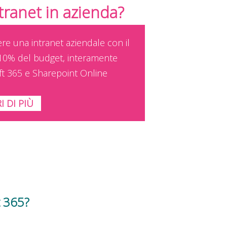
ntranet in azienda?
ere una intranet aziendale con il
10% del budget, interamente
ft 365 e Sharepoint Online
I DI PIÙ
t 365?