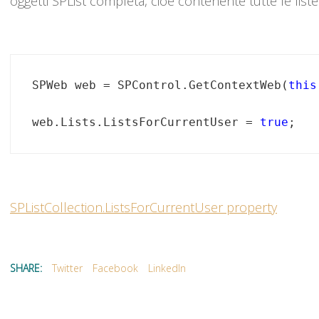
oggetti SPList completa, cioè contenente tutte le liste
SPWeb web = SPControl.GetContextWeb(
this
web.Lists.ListsForCurrentUser = 
true
;
SPListCollection.ListsForCurrentUser property
SHARE:
Twitter
Facebook
LinkedIn