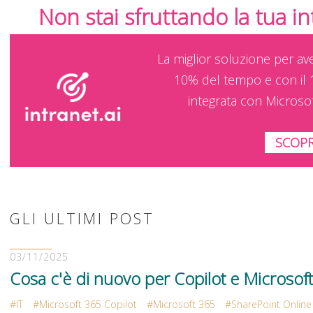
Non stai sfruttando la tua i
La miglior soluzione per av
10% del tempo e con il 
integrata con Microso
SCOPR
GLI ULTIMI POST
03/11/2025
Cosa c'è di nuovo per Copilot e Microsof
IT
Microsoft 365 Copilot
Microsoft 365
SharePoint Online