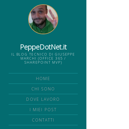
PeppeDotNet.it
IL BLOG TECNICO DI GIUSEPPE
MARCHI (OFFICE 365 /
SHAREPOINT MVP)
HOME
CHI SONO
DOVE LAVORO
I MIEI POST
CONTATTI