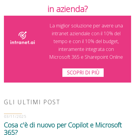
in azienda?
La miglior soluzione per avere una
intranet aziendale con il 10% del
tempo e con il 10% del budget,
interamente integrata con
Microsoft 365 e Sharepoint Online
SCOPRI DI PIÙ
GLI ULTIMI POST
03/11/2025
Cosa c'è di nuovo per Copilot e Microsoft
365?