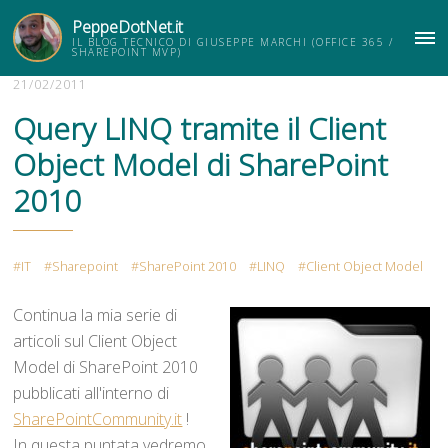
PeppeDotNet.it
IL BLOG TECNICO DI GIUSEPPE MARCHI (OFFICE 365 /
ME
SHAREPOINT MVP)
21/02/2011
Query LINQ tramite il Client
Object Model di SharePoint
2010
IT
Sharepoint
SharePoint 2010
LINQ
Client Object Model
Continua la mia serie di
articoli sul Client Object
Model di SharePoint 2010
pubblicati all'interno di
SharePointCommunity.it
!
In questa puntata vedremo