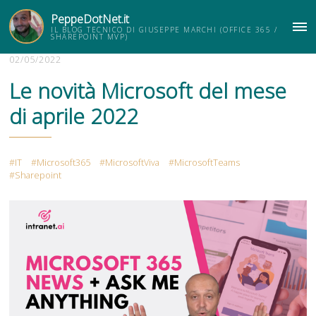
PeppeDotNet.it
IL BLOG TECNICO DI GIUSEPPE MARCHI (OFFICE 365 /
ME
SHAREPOINT MVP)
02/05/2022
Le novità Microsoft del mese
di aprile 2022
IT
Microsoft365
MicrosoftViva
MicrosoftTeams
Sharepoint