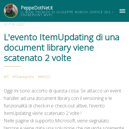
PeppeDotNet.it
IL BLOG TECNICO DI GIUSEPPE MARCHI (OFFICE 365 /
ME
SHAREPOINT MVP)
01/10/2007
L'evento ItemUpdating di una
document library viene
scatenato 2 volte
IT
Sharepoint
MOSS
Oggi mi sono accorto di questa cosa. Se attacco un event
handler ad una document library con il versioning e le
funzionalità di check-in e check-out attive, l'evento
ItemUpdating viene scatenato 2 volte !
Nelle pagine di supporto Microsoft, viene segnalato
l'errore e viene data una soluzione che riguarda solamente