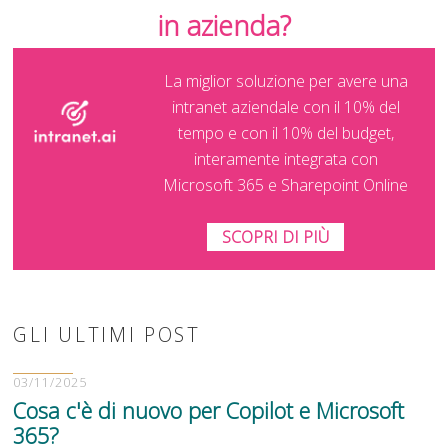
in azienda?
La miglior soluzione per avere una
intranet aziendale con il 10% del
tempo e con il 10% del budget,
interamente integrata con
Microsoft 365 e Sharepoint Online
SCOPRI DI PIÙ
GLI ULTIMI POST
03/11/2025
Cosa c'è di nuovo per Copilot e Microsoft
365?