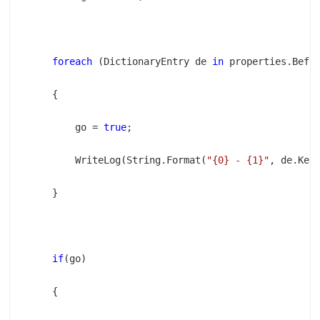
foreach
 (DictionaryEntry de 
in
        go = 
true
        WriteLog(String.Format(
"{0} - {1}"
if