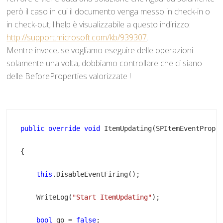
però il caso in cui il documento venga messo in check-in o
in check-out; l'help è visualizzabile a questo indirizzo:
http://support.microsoft.com/kb/939307
.
Mentre invece, se vogliamo eseguire delle operazioni
solamente una volta, dobbiamo controllare che ci siano
delle BeforeProperties valorizzate !
public
override
void
this
    WriteLog(
"Start ItemUpdating"
bool
 go = 
false