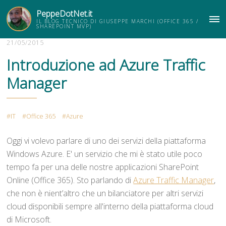
PeppeDotNet.it
IL BLOG TECNICO DI GIUSEPPE MARCHI (OFFICE 365 /
ME
SHAREPOINT MVP)
21/05/2015
Introduzione ad Azure Traffic
Manager
IT
Office 365
Azure
Oggi vi volevo parlare di uno dei servizi della piattaforma
Windows Azure. E' un servizio che mi è stato utile poco
tempo fa per una delle nostre applicazioni SharePoint
Online (Office 365). Sto parlando di
Azure Traffic Manager
,
che non è nient’altro che un bilanciatore per altri servizi
cloud disponibili sempre all'interno della piattaforma cloud
di Microsoft.