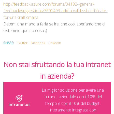
http://feedback.azure.com/forums/34192--general-
feedback/suggestions/7601493-add-a-valid-ssl-certificate-
for-urls-trafficmana
Datemi una mano a farla salire, che così speriamo che ci
sistemino questa cosa ;)
SHARE:
Twitter
Facebook
LinkedIn
Non stai sfruttando la tua intranet
in azienda?
La miglior soluzione per avere una
intranet aziendale con il 10% del
tempo e con il 10% del budget,
interamente integrata con