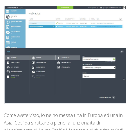
Come avete visto, io ne ho messa una in Europa ed una in
Asia. Così da sfruttare a pieno la funzionalità di