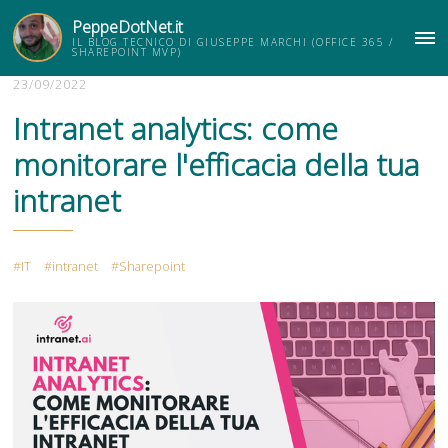
PeppeDotNet.it
IL BLOG TECNICO DI GIUSEPPE MARCHI (OFFICE 365 /
ME
SHAREPOINT MVP)
23/09/2022
Intranet analytics: come
monitorare l'efficacia della tua
intranet
IT
intranet
Sharepoint