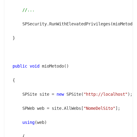
public
void
    SPSite site = 
new
 SPSite(
"http://localhost"
    SPWeb web = site.AllWebs[
"NomeDelSito"
using