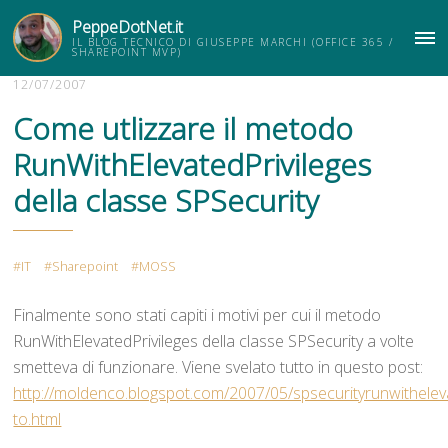
PeppeDotNet.it
IL BLOG TECNICO DI GIUSEPPE MARCHI (OFFICE 365 /
ME
SHAREPOINT MVP)
12/07/2007
Come utlizzare il metodo
RunWithElevatedPrivileges
della classe SPSecurity
IT
Sharepoint
MOSS
Finalmente sono stati capiti i motivi per cui il metodo
RunWithElevatedPrivileges della classe SPSecurity a volte
smetteva di funzionare. Viene svelato tutto in questo post:
http://moldenco.blogspot.com/2007/05/spsecurityrunwitheleva
to.html