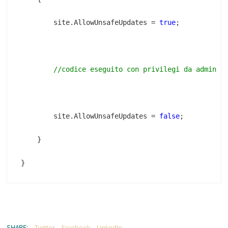
        site.AllowUnsafeUpdates = 
true
        site.AllowUnsafeUpdates = 
false
}
SHARE:
Twitter
Facebook
LinkedIn