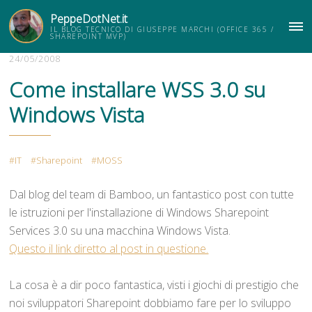
PeppeDotNet.it
IL BLOG TECNICO DI GIUSEPPE MARCHI (OFFICE 365 /
ME
SHAREPOINT MVP)
24/05/2008
Come installare WSS 3.0 su
Windows Vista
IT
Sharepoint
MOSS
Dal blog del team di Bamboo, un fantastico post con tutte
le istruzioni per l'installazione di Windows Sharepoint
Services 3.0 su una macchina Windows Vista.
Questo il link diretto al post in questione.
La cosa è a dir poco fantastica, visti i giochi di prestigio che
noi sviluppatori Sharepoint dobbiamo fare per lo sviluppo