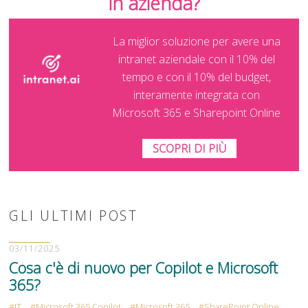
in azienda?
La miglior soluzione per avere una
intranet aziendale con il 10% del
tempo e con il 10% del budget,
interamente integrata con
Microsoft 365 e Sharepoint Online
SCOPRI DI PIÙ
GLI ULTIMI POST
03/11/2025
Cosa c'è di nuovo per Copilot e Microsoft
365?
IT
Microsoft 365 Copilot
Microsoft 365
SharePoint Online