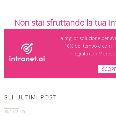
Non stai sfruttando la tua i
La miglior soluzione per av
10% del tempo e con il 
integrata con Microso
SCOPR
GLI ULTIMI POST
03/11/2025