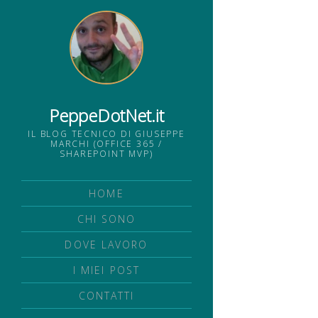
PeppeDotNet.it
IL BLOG TECNICO DI GIUSEPPE
MARCHI (OFFICE 365 /
SHAREPOINT MVP)
HOME
CHI SONO
DOVE LAVORO
I MIEI POST
CONTATTI