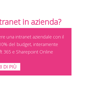
ntranet in azienda?
ere una intranet aziendale con il
10% del budget, interamente
ft 365 e Sharepoint Online
I DI PIÙ