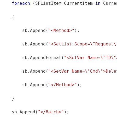
foreach
 (SPListItem CurrentItem 
in
    sb.Append(
"<Method>"
    sb.Append(
"<SetList Scope=\"Request\
    sb.AppendFormat(
"<SetVar Name=\"ID\"
    sb.Append(
"<SetVar Name=\"Cmd\">Dele
    sb.Append(
"</Method>"
sb.Append(
"</Batch>"