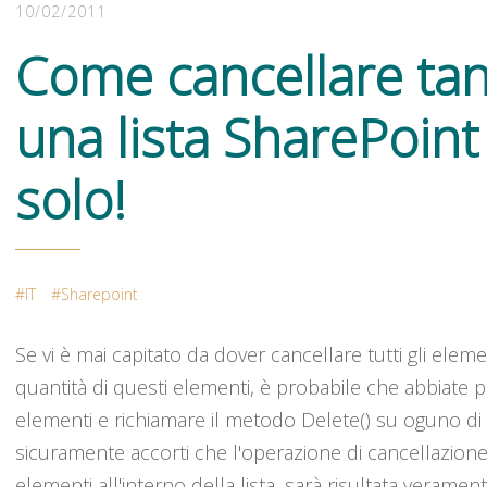
10/02/2011
Come cancellare tan
una lista SharePoint
solo!
IT
Sharepoint
Se vi è mai capitato da dover cancellare tutti gli elem
quantità di questi elementi, è probabile che abbiate per
elementi e richiamare il metodo Delete() su oguno di q
sicuramente accorti che l'operazione di cancellazione,
elementi all'interno della lista, sarà risultata verament