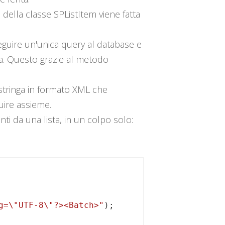
ella classe SPListItem viene fatta
guire un'unica query al database e
ta. Questo grazie al metodo
tringa in formato XML che
guire assieme.
 da una lista, in un colpo solo:
g=\"UTF-8\"?><Batch>"