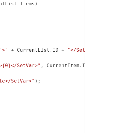
">"
 + CurrentList.ID + 
"</SetList>"
>{0}</SetVar>"
te</SetVar>"