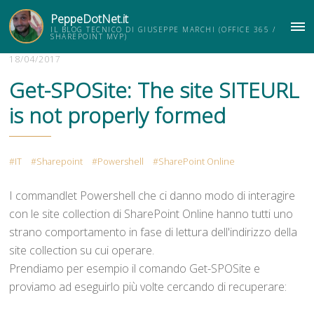
PeppeDotNet.it
IL BLOG TECNICO DI GIUSEPPE MARCHI (OFFICE 365 /
ME
SHAREPOINT MVP)
18/04/2017
Get-SPOSite: The site SITEURL
is not properly formed
IT
Sharepoint
Powershell
SharePoint Online
I commandlet Powershell che ci danno modo di interagire
con le site collection di SharePoint Online hanno tutti uno
strano comportamento in fase di lettura dell'indirizzo della
site collection su cui operare.
Prendiamo per esempio il comando Get-SPOSite e
proviamo ad eseguirlo più volte cercando di recuperare: