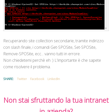
Recuperando site collection secondarie, tramite indirizzo
con slash finale, i comandi Get-SPOSite, Set-SPOSite,
Remove-SPOSite, ecc... vanno tutti in errore.
Non chiedetemi perchè eh :) L'importante è che sapete
come risolvere il problema.
SHARE:
Twitter
Facebook
LinkedIn
Non stai sfruttando la tua intranet
in azienda?