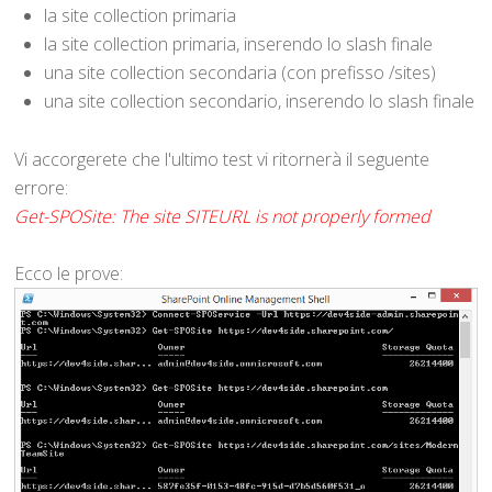
la site collection primaria
la site collection primaria, inserendo lo slash finale
una site collection secondaria (con prefisso /sites)
una site collection secondario, inserendo lo slash finale
Vi accorgerete che l'ultimo test vi ritornerà il seguente
errore:
Get-SPOSite: The site SITEURL is not properly formed
Ecco le prove: