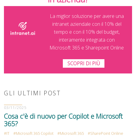
La miglior soluzione per avere una
intranet aziendale con il 10% del
tempo e con il 10% del budget,
interamente integrata con
Microsoft 365 e Sharepoint Online
SCOPRI DI PIÙ
GLI ULTIMI POST
03/11/2025
Cosa c'è di nuovo per Copilot e Microsoft
365?
IT
Microsoft 365 Copilot
Microsoft 365
SharePoint Online