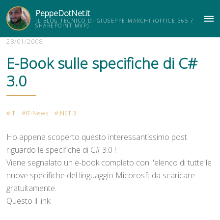
PeppeDotNet.it
IL BLOG TECNICO DI GIUSEPPE MARCHI (OFFICE 365 /
ME
SHAREPOINT MVP)
28/01/2008
E-Book sulle specifiche di C#
3.0
IT
IT-News
.NET 3
Ho appena scoperto questo interessantissimo post
riguardo le specifiche di C# 3.0 !
Viene segnalato un e-book completo con l'elenco di tutte le
nuove specifiche del linguaggio Micorosft da scaricare
gratuitamente.
Questo il link: