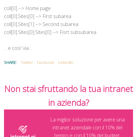
coll[0] --> Home page
coll[0].Sites[0] --> First subarea
coll[0].Sites[1] --> Second subarea
coll[0].Sites[0].Sites[0] --> Fisrt subsubarea
... e cosi' via ...
SHARE:
Twitter
Facebook
LinkedIn
Non stai sfruttando la tua intranet
in azienda?
La miglior soluzione per avere una
intranet aziendale con il 10% del
tempo e con il 10% del budget,