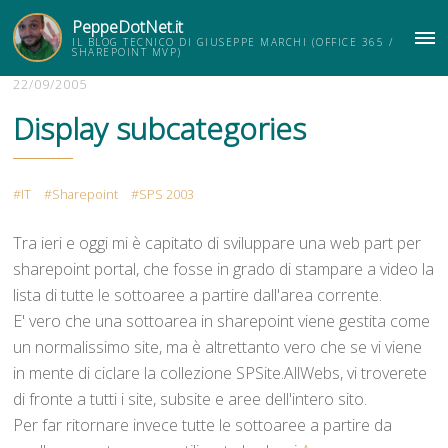
PeppeDotNet.it
IL BLOG TECNICO DI GIUSEPPE MARCHI (OFFICE 365 /
ME
SHAREPOINT MVP)
22/09/2005
Display subcategories
IT
Sharepoint
SPS 2003
Tra ieri e oggi mi è capitato di sviluppare una web part per
sharepoint portal, che fosse in grado di stampare a video la
lista di tutte le sottoaree a partire dall'area corrente.
E' vero che una sottoarea in sharepoint viene gestita come
un normalissimo site, ma è altrettanto vero che se vi viene
in mente di ciclare la collezione SPSite.AllWebs, vi troverete
di fronte a tutti i site, subsite e aree dell'intero sito.
Per far ritornare invece tutte le sottoaree a partire da