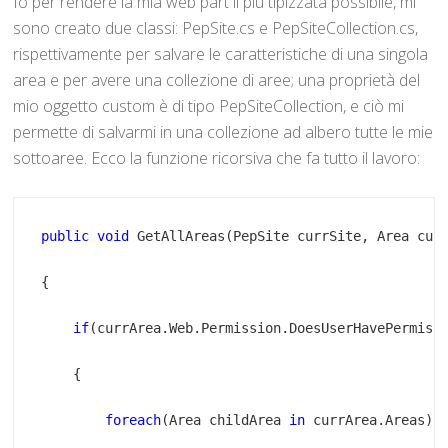
Io per rendere la mia web part il più tipizzata possibile, mi
sono creato due classi: PepSite.cs e PepSiteCollection.cs,
rispettivamente per salvare le caratteristiche di una singola
area e per avere una collezione di aree; una proprietà del
mio oggetto custom è di tipo PepSiteCollection, e ciò mi
permette di salvarmi in una collezione ad albero tutte le mie
sottoaree. Ecco la funzione ricorsiva che fa tutto il lavoro:
public
void
if
foreach
(Area childArea 
in