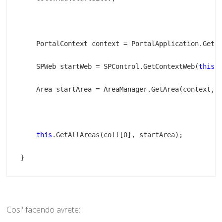
    PortalContext context = PortalApplication.GetC
    SPWeb startWeb = SPControl.GetContextWeb(
this
this
}
Cosi' facendo avrete: