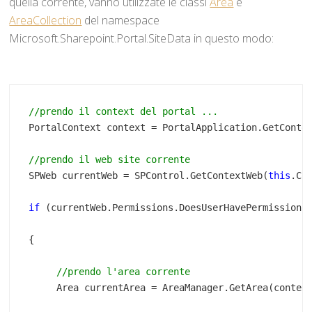
quella corrente, vanno utilizzate le classi
Area
e
AreaCollection
del namespace
Microsoft.Sharepoint.Portal.SiteData in questo modo:
//prendo il context del portal ...
PortalContext context = PortalApplication.GetConte
//prendo il web site corrente
SPWeb currentWeb = SPControl.GetContextWeb(
this
if
//prendo l'area corrente