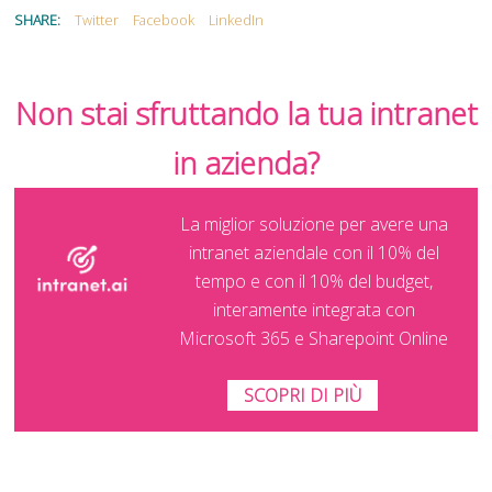
SHARE:
Twitter
Facebook
LinkedIn
Non stai sfruttando la tua intranet
in azienda?
La miglior soluzione per avere una
intranet aziendale con il 10% del
tempo e con il 10% del budget,
interamente integrata con
Microsoft 365 e Sharepoint Online
SCOPRI DI PIÙ