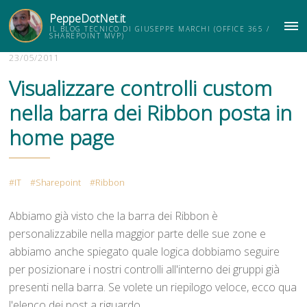
PeppeDotNet.it
IL BLOG TECNICO DI GIUSEPPE MARCHI (OFFICE 365 /
ME
SHAREPOINT MVP)
23/05/2011
Visualizzare controlli custom
nella barra dei Ribbon posta in
home page
IT
Sharepoint
Ribbon
Abbiamo già visto che la barra dei Ribbon è
personalizzabile nella maggior parte delle sue zone e
abbiamo anche spiegato quale logica dobbiamo seguire
per posizionare i nostri controlli all'interno dei gruppi già
presenti nella barra. Se volete un riepilogo veloce, ecco qua
l'elenco dei post a riguardo.