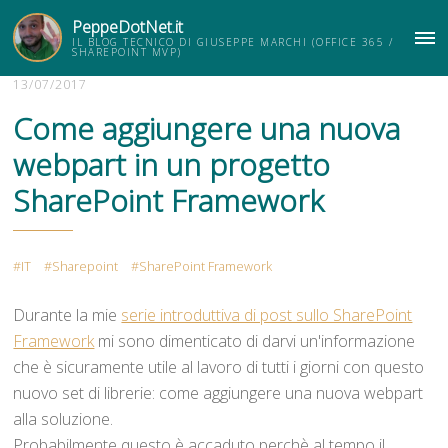
PeppeDotNet.it
IL BLOG TECNICO DI GIUSEPPE MARCHI (OFFICE 365 /
ME
SHAREPOINT MVP)
13/07/2017
Come aggiungere una nuova
webpart in un progetto
SharePoint Framework
IT
Sharepoint
SharePoint Framework
Durante la mie
serie introduttiva di post sullo SharePoint
Framework
mi sono dimenticato di darvi un'informazione
che è sicuramente utile al lavoro di tutti i giorni con questo
nuovo set di librerie: come aggiungere una nuova webpart
alla soluzione.
Probabilmente questo è accaduto perchè al tempo il