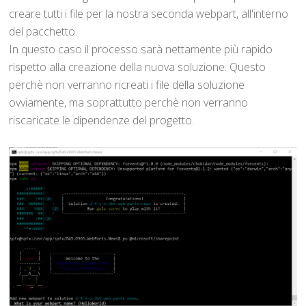
creare tutti i file per la nostra seconda webpart, all'interno
del pacchetto.
In questo caso il processo sarà nettamente più rapido
rispetto alla creazione della nuova soluzione. Questo
perchè non verranno ricreati i file della soluzione
ovviamente, ma soprattutto perchè non verranno
riscaricate le dipendenze del progetto.