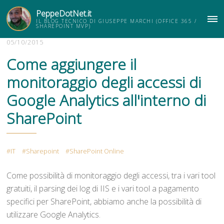
PeppeDotNet.it
IL BLOG TECNICO DI GIUSEPPE MARCHI (OFFICE 365 /
ME
SHAREPOINT MVP)
05/10/2015
Come aggiungere il
monitoraggio degli accessi di
Google Analytics all'interno di
SharePoint
IT
Sharepoint
SharePoint Online
Come possibilità di monitoraggio degli accessi, tra i vari tool
gratuiti, il parsing dei log di IIS e i vari tool a pagamento
specifici per SharePoint, abbiamo anche la possibilità di
utilizzare Google Analytics.