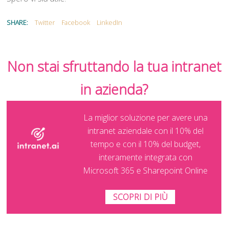
SHARE:
Twitter
Facebook
LinkedIn
Non stai sfruttando la tua intranet
in azienda?
La miglior soluzione per avere una
intranet aziendale con il 10% del
tempo e con il 10% del budget,
interamente integrata con
Microsoft 365 e Sharepoint Online
SCOPRI DI PIÙ